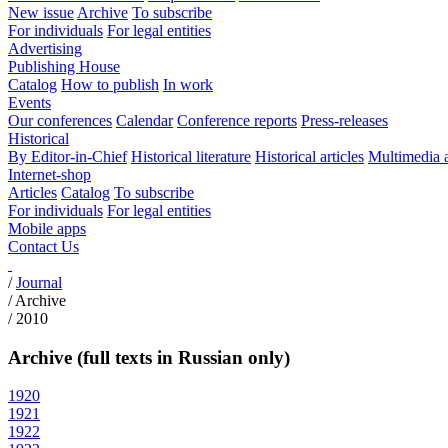
New issue
Archive
To subscribe
For individuals
For legal entities
Advertising
Publishing House
Catalog
How to publish
In work
Events
Our conferences
Calendar
Conference reports
Press-releases
Historical
By Editor-in-Chief
Historical literature
Historical articles
Multimedia 
Internet-shop
Articles
Catalog
To subscribe
For individuals
For legal entities
Mobile apps
Contact Us
/
Journal
/
Archive
/
2010
Archive (full texts in Russian only)
1920
1921
1922