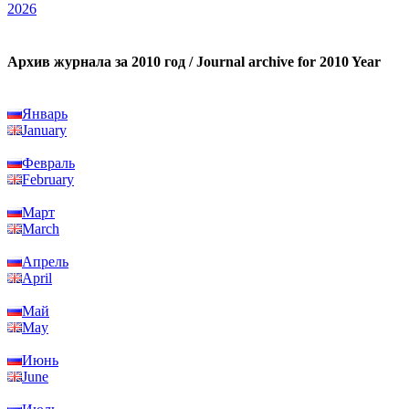
2026
Архив журнала за 2010 год / Journal archive for 2010 Year
Январь
January
Февраль
February
Март
March
Апрель
April
Май
May
Июнь
June