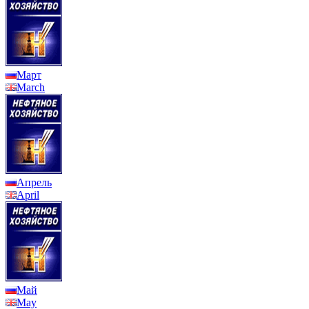
Март
March
Апрель
April
Май
May