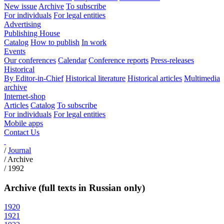
New issue
Archive
To subscribe
For individuals
For legal entities
Advertising
Publishing House
Catalog
How to publish
In work
Events
Our conferences
Calendar
Conference reports
Press-releases
Historical
By Editor-in-Chief
Historical literature
Historical articles
Multimedia
archive
Internet-shop
Articles
Catalog
To subscribe
For individuals
For legal entities
Mobile apps
Contact Us
/
Journal
/
Archive
/
1992
Archive (full texts in Russian only)
1920
1921