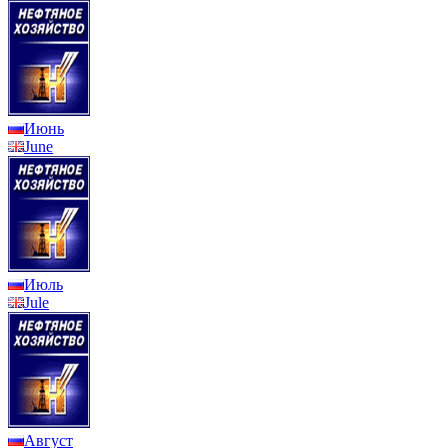
Июнь
June
Июль
Jule
Август