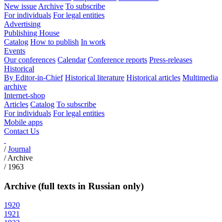
New issue
Archive
To subscribe
For individuals
For legal entities
Advertising
Publishing House
Catalog
How to publish
In work
Events
Our conferences
Calendar
Conference reports
Press-releases
Historical
By Editor-in-Chief
Historical literature
Historical articles
Multimedia
archive
Internet-shop
Articles
Catalog
To subscribe
For individuals
For legal entities
Mobile apps
Contact Us
/
Journal
/
Archive
/
1963
Archive (full texts in Russian only)
1920
1921