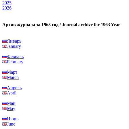
2025
2026
Архив журнала за 1963 год / Journal archive for 1963 Year
Январь
January
Февраль
February
Март
March
Апрель
April
Май
May
Июнь
June