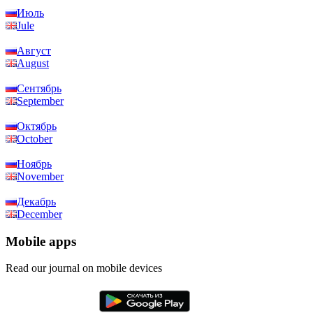
Июль
Jule
Август
August
Сентябрь
September
Октябрь
October
Ноябрь
November
Декабрь
December
Mobile apps
Read our journal on mobile devices