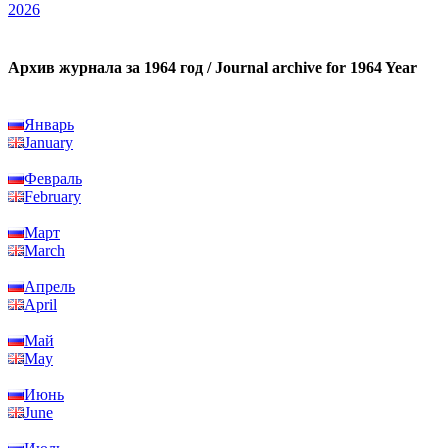
2026
Архив журнала за 1964 год / Journal archive for 1964 Year
Январь
January
Февраль
February
Март
March
Апрель
April
Май
May
Июнь
June