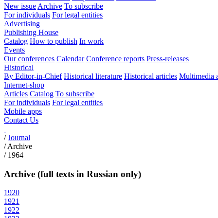
New issue
Archive
To subscribe
For individuals
For legal entities
Advertising
Publishing House
Catalog
How to publish
In work
Events
Our conferences
Calendar
Conference reports
Press-releases
Historical
By Editor-in-Chief
Historical literature
Historical articles
Multimedia 
Internet-shop
Articles
Catalog
To subscribe
For individuals
For legal entities
Mobile apps
Contact Us
/
Journal
/
Archive
/
1964
Archive (full texts in Russian only)
1920
1921
1922