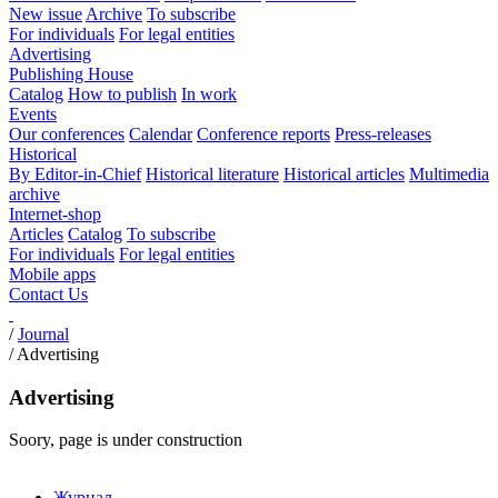
New issue
Archive
To subscribe
For individuals
For legal entities
Advertising
Publishing House
Catalog
How to publish
In work
Events
Our conferences
Calendar
Conference reports
Press-releases
Historical
By Editor-in-Chief
Historical literature
Historical articles
Multimedia
archive
Internet-shop
Articles
Catalog
To subscribe
For individuals
For legal entities
Mobile apps
Contact Us
/
Journal
/
Advertising
Advertising
Soory, page is under construction
Журнал