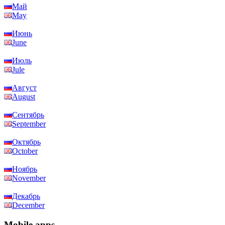
Май
May
Июнь
June
Июль
Jule
Август
August
Сентябрь
September
Октябрь
October
Ноябрь
November
Декабрь
December
Mobile apps