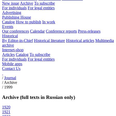
New issue
Archive
To subscribe
For individuals
For legal entities
Advertising
Publishing House
Catalog
How to publish
In work
Events
Our conferences
Calendar
Conference reports
Press-releases
Historical
By Editor-in-Chief
Historical literature
Historical articles
Multimedia
archive
Internet-shop
Articles
Catalog
To subscribe
For individuals
For legal entities
Mobile apps
Contact Us
/
Journal
/
Archive
/
1999
Archive (full texts in Russian only)
1920
1921