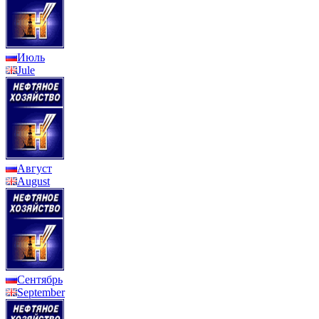
Июль
Jule
Август
August
Сентябрь
September