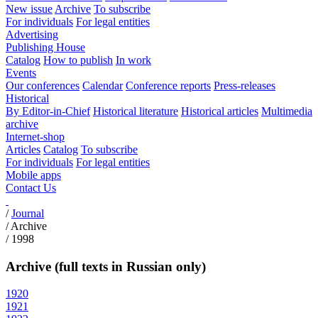
New issue
Archive
To subscribe
For individuals
For legal entities
Advertising
Publishing House
Catalog
How to publish
In work
Events
Our conferences
Calendar
Conference reports
Press-releases
Historical
By Editor-in-Chief
Historical literature
Historical articles
Multimedia
archive
Internet-shop
Articles
Catalog
To subscribe
For individuals
For legal entities
Mobile apps
Contact Us
/
Journal
/
Archive
/
1998
Archive (full texts in Russian only)
1920
1921