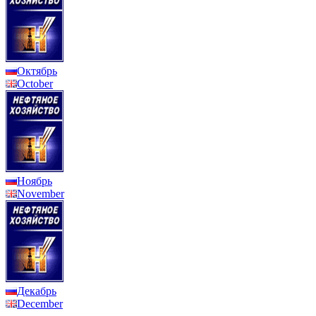
Октябрь
October
Ноябрь
November
Декабрь
December