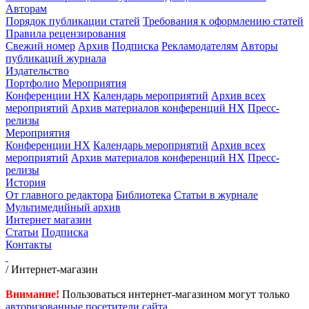
Авторам
Порядок публикации статей
Требования к оформлению статей
Правила рецензирования
Свежий номер
Архив
Подписка
Рекламодателям
Авторы
публикаций журнала
Издательство
Портфолио
Мероприятия
Конференции НХ
Календарь мероприятий
Архив всех
мероприятий
Архив материалов конференций НХ
Пресс-
релизы
Мероприятия
Конференции НХ
Календарь мероприятий
Архив всех
мероприятий
Архив материалов конференций НХ
Пресс-
релизы
История
От главного редактора
Библиотека
Статьи в журнале
Мультимедийный архив
Интернет магазин
Статьи
Подписка
Контакты
/ Интернет-магазин
Внимание!
Пользоваться интернет-магазином могут только
авторизованные посетители сайта
.