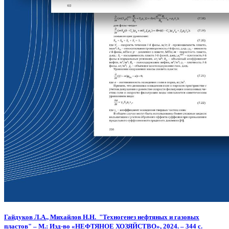
Гайдуков
Л.А.,
Михайлов
Н.Н. "
Техногенез нефтяных и газовых
пластов" –
М.: Изд-во «НЕФТЯНОЕ ХОЗЯЙСТВО», 2024. – 344 с.