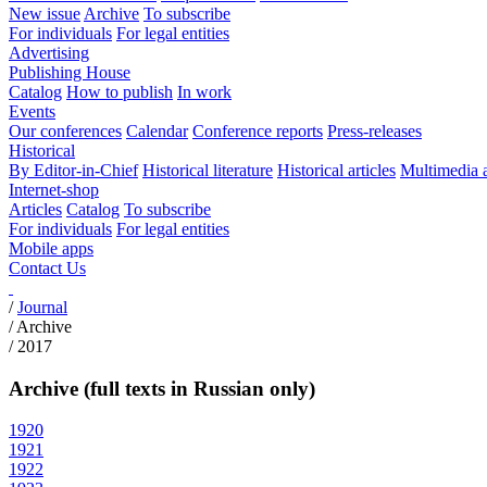
New issue
Archive
To subscribe
For individuals
For legal entities
Advertising
Publishing House
Catalog
How to publish
In work
Events
Our conferences
Calendar
Conference reports
Press-releases
Historical
By Editor-in-Chief
Historical literature
Historical articles
Multimedia 
Internet-shop
Articles
Catalog
To subscribe
For individuals
For legal entities
Mobile apps
Contact Us
/
Journal
/
Archive
/
2017
Archive (full texts in Russian only)
1920
1921
1922