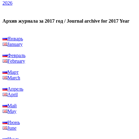
2026
Архив журнала за 2017 год / Journal archive for 2017 Year
Январь
January
Февраль
February
Март
March
Апрель
April
Май
May
Июнь
June