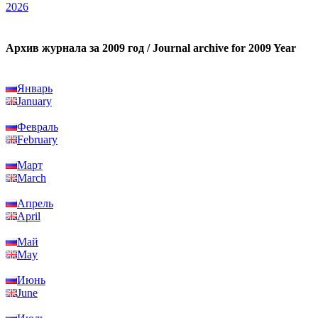
2026
Архив журнала за 2009 год / Journal archive for 2009 Year
Январь
January
Февраль
February
Март
March
Апрель
April
Май
May
Июнь
June