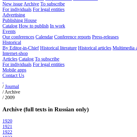
New issue
Archive
To subscribe
For individuals
For legal entities
Advertising
Publishing House
Catalog
How to publish
In work
Events
Our conferences
Calendar
Conference reports
Press-releases
Historical
By Editor-in-Chief
Historical literature
Historical articles
Multimedia 
Internet-shop
Articles
Catalog
To subscribe
For individuals
For legal entities
Mobile apps
Contact Us
/
Journal
/
Archive
/
2009
Archive (full texts in Russian only)
1920
1921
1922