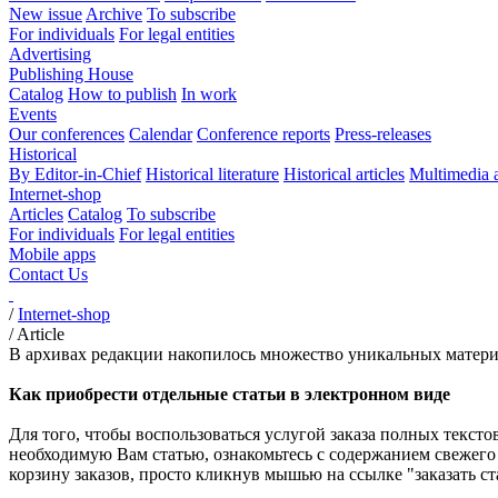
New issue
Archive
To subscribe
For individuals
For legal entities
Advertising
Publishing House
Catalog
How to publish
In work
Events
Our conferences
Calendar
Conference reports
Press-releases
Historical
By Editor-in-Chief
Historical literature
Historical articles
Multimedia 
Internet-shop
Articles
Catalog
To subscribe
For individuals
For legal entities
Mobile apps
Contact Us
/
Internet-shop
/
Article
В архивах редакции накопилось множество уникальных материа
Как приобрести отдельные статьи в электронном виде
Для того, чтобы воспользоваться услугой заказа полных текст
необходимую Вам статью, ознакомьтесь с содержанием свежего
корзину заказов, просто кликнув мышью на ссылке "заказать ст