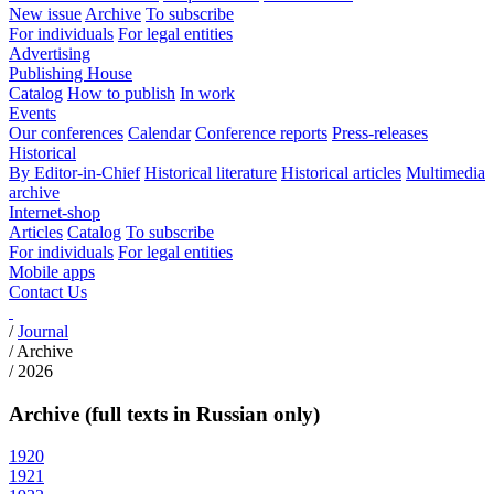
New issue
Archive
To subscribe
For individuals
For legal entities
Advertising
Publishing House
Catalog
How to publish
In work
Events
Our conferences
Calendar
Conference reports
Press-releases
Historical
By Editor-in-Chief
Historical literature
Historical articles
Multimedia
archive
Internet-shop
Articles
Catalog
To subscribe
For individuals
For legal entities
Mobile apps
Contact Us
/
Journal
/
Archive
/
2026
Archive (full texts in Russian only)
1920
1921