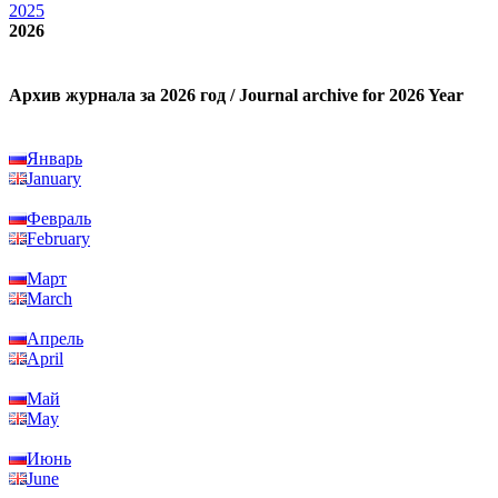
2025
2026
Архив журнала за 2026 год / Journal archive for 2026 Year
Январь
January
Февраль
February
Март
March
Апрель
April
Май
May
Июнь
June