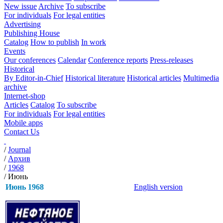
New issue
Archive
To subscribe
For individuals
For legal entities
Advertising
Publishing House
Catalog
How to publish
In work
Events
Our conferences
Calendar
Conference reports
Press-releases
Historical
By Editor-in-Chief
Historical literature
Historical articles
Multimedia
archive
Internet-shop
Articles
Catalog
To subscribe
For individuals
For legal entities
Mobile apps
Contact Us
/
Journal
/
Архив
/
1968
/
Июнь
Июнь 1968
English version