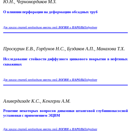
Ю.Н., Черномордиков М.З.
О влиянии перфорации на деформацию обсадных труб
Для заказа статей необходимо ввести свой
ЛОГИН
и
ПАРОЛЬ
Подробнее
Проскурин Е.В., Горбунов Н.С., Буздаков А.П., Манахова Т.Х.
Исследование стойкости диффузного цинкового покрытия в нефтяных
скважинах
Для заказа статей необходимо ввести свой
ЛОГИН
и
ПАРОЛЬ
Подробнее
Аливердизаде К.С., Кенгерли А.М.
Решение некоторых вопросов динамики штанговой глубиннонасосной
установки с применением ЭЦВМ
Для заказа статей необходимо ввести свой
ЛОГИН
и
ПАРОЛЬ
Подробнее