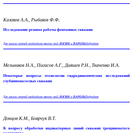
Казаков А.А., Рыбаков Ф.Ф.
Исследование режима работы фонтанных скважин
Для заказа статей необходимо ввести свой
ЛОГИН
и
ПАРОЛЬ
Подробнее
Мельников Н.А., Пигасов А.Г., Дияшев Р.Н., Ткаченко И.А.
Некоторые вопросы технологии гидродинамических исследований
глубиннонасосных скважин
Для заказа статей необходимо ввести свой
ЛОГИН
и
ПАРОЛЬ
Подробнее
Донцов К.М., Боярчук В.Т.
К вопросу обработки индикаторных линий скважин трещиноватого
коллектора