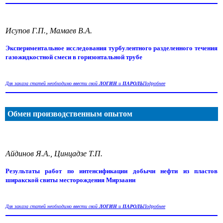
Исупов Г.П., Мамаев В.А.
Экспериментальное исследования турбулентного разделенного течения
газожидкостной смеси в горизонтальной трубе
Для заказа статей необходимо ввести свой
ЛОГИН
и
ПАРОЛЬ
Подробнее
Обмен производственным опытом
Айдинов Я.А., Цинцадзе Т.П.
Результаты работ по интенсификации добычи нефти из пластов
ширакской свиты месторождения Мирзаани
Для заказа статей необходимо ввести свой
ЛОГИН
и
ПАРОЛЬ
Подробнее