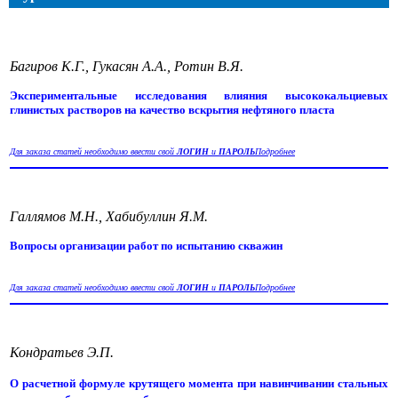
Багиров К.Г., Гукасян А.А., Ротин В.Я.
Экспериментальные исследования влияния высококальциевых
глинистых растворов на качество вскрытия нефтяного пласта
Для заказа статей необходимо ввести свой
ЛОГИН
и
ПАРОЛЬ
Подробнее
Галлямов М.Н., Хабибуллин Я.М.
Вопросы организации работ по испытанию скважин
Для заказа статей необходимо ввести свой
ЛОГИН
и
ПАРОЛЬ
Подробнее
Кондратьев Э.П.
О расчетной формуле крутящего момента при навинчивании стальных