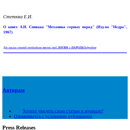
Стетюха Е.И.
О книге А.И. Спивака "Механика горных пород" (Изд-во "Недра",
1967)
Для заказа статей необходимо ввести свой
ЛОГИН
и
ПАРОЛЬ
Подробнее
Авторам
Хотите увидеть свою статью в журнале?
Ознакомьтесь с условиями публикации
Press Releases