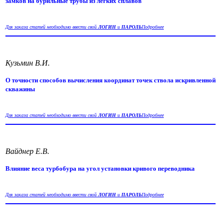
замков на бурильные трубы из легких сплавов
Для заказа статей необходимо ввести свой
ЛОГИН
и
ПАРОЛЬ
Подробнее
Кузьмин В.И.
О точности способов вычисления координат точек ствола искривленной
скважины
Для заказа статей необходимо ввести свой
ЛОГИН
и
ПАРОЛЬ
Подробнее
Вайднер Е.В.
Влияние веса турбобура на угол установки кривого переводника
Для заказа статей необходимо ввести свой
ЛОГИН
и
ПАРОЛЬ
Подробнее