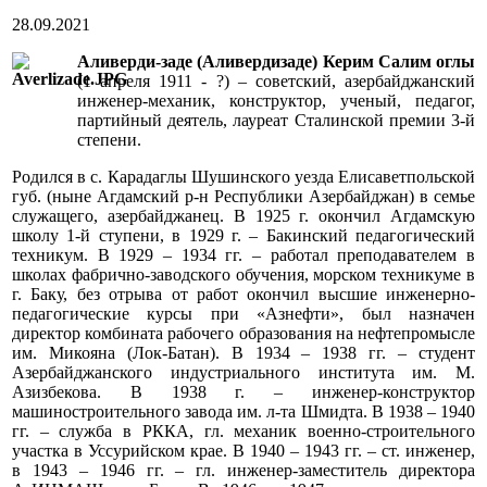
28.09.2021
Аливерди-заде (Аливердизаде) Керим Салим оглы
(1 апреля 1911 - ?) – советский, азербайджанский
инженер-механик, конструктор, ученый, педагог,
партийный деятель, лауреат Сталинской премии 3-й
степени.
Родился в с. Карадаглы Шушинского уезда Елисаветпольской
губ. (ныне Агдамский р-н Республики Азербайджан) в семье
служащего, азербайджанец. В 1925 г. окончил Агдамскую
школу 1-й ступени, в 1929 г. – Бакинский педагогический
техникум. В 1929 – 1934 гг. – работал преподавателем в
школах фабрично-заводского обучения, морском техникуме в
г. Баку, без отрыва от работ окончил высшие инженерно-
педагогические курсы при «Азнефти», был назначен
директор комбината рабочего образования на нефтепромысле
им. Микояна (Лок-Батан). В 1934 – 1938 гг. – студент
Азербайджанского индустриального института им. М.
Азизбекова. В 1938 г. – инженер-конструктор
машиностроительного завода им. л-та Шмидта. В 1938 – 1940
гг. – служба в РККА, гл. механик военно-строительного
участка в Уссурийском крае. В 1940 – 1943 гг. – ст. инженер,
в 1943 – 1946 гг. – гл. инженер-заместитель директора