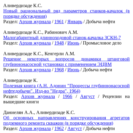
Аливердизаде К.С.
Новый рациональный ряд параметров станков-качалок (в
порядке обсуждения)
Раздел:
Архив журнала
/
1961
/
Январь
/ Добыча нефти
Аливердизаде К.С., Рабинович А.М.
Малогабаритный длинноходовой станок-качалка 3СКН-7
Раздел:
Архив журнала
/
1948
/
Июнь
/ Промысловое дело
Аливердизаде К.С., Кенгерли А.М.
Решение некоторых вопросов динамики штанговой
глубиннонасосной установки с применением ЭЦВМ
Раздел:
Архив журнала
/
1968
/
Июнь
/ Добыча нефти
Аливердизаде К.
Полезная книга (А.Н. Адонин "Процессы глубиннонасосной
нефтедобычи". Изд-во "Недра", 1964)
Раздел:
Архив журнала
/
1966
/
Август
/ Рецензии на
вышедшие книги
Даниелян А.А., Аливердизаде К.С.
Об основных направлениях конструирования агрегатов
подземного ремонта скважин (в порядке обсуждения)
Раздел:
Архив журнала
/
1962
/
Август
/ Добыча нефти