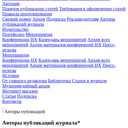
Авторам
Порядок публикации статей
Требования к оформлению статей
Правила рецензирования
Свежий номер
Архив
Подписка
Рекламодателям
Авторы
публикаций журнала
Издательство
Портфолио
Мероприятия
Конференции НХ
Календарь мероприятий
Архив всех
мероприятий
Архив материалов конференций НХ
Пресс-
релизы
Мероприятия
Конференции НХ
Календарь мероприятий
Архив всех
мероприятий
Архив материалов конференций НХ
Пресс-
релизы
История
От главного редактора
Библиотека
Статьи в журнале
Мультимедийный архив
Интернет магазин
Статьи
Подписка
Контакты
/
Авторы публикаций
Авторы публикаций журнала*