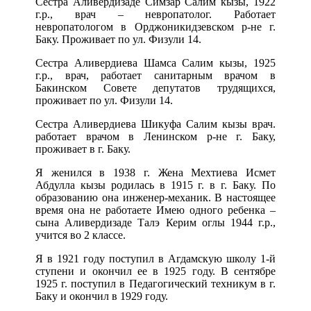
Сестра Аливердизаде Симзар Салим кызы, 1922
г.р., врач – невропатолог. Работает
невропатологом в Орджоникидзевском р-не г.
Баку. Проживает по ул. Физули 14.
Сестра Аливердиева Шамса Салим кызы, 1925
г.р., врач, работает санитарным врачом в
Бакинском Совете депутатов трудящихся,
проживает по ул. Физули 14.
Сестра Аливердиева Шикуфа Салим кызы врач.
работает врачом в Ленинском р-не г. Баку,
проживает в г. Баку.
Я женился в 1938 г. Жена Мехтиева Исмет
Абдулла кызы родилась в 1915 г. в г. Баку. По
образованию она инженер-механик. В настоящее
время она не работаете Имею одного ребенка –
сына Аливердизаде Талэ Керим оглы 1944 г.р.,
учится во 2 классе.
Я в 1921 году поступил в Агдамскую школу 1-й
ступени и окончил ее в 1925 году. В сентябре
1925 г. поступил в Педагогический техникум в г.
Баку и окончил в 1929 году.