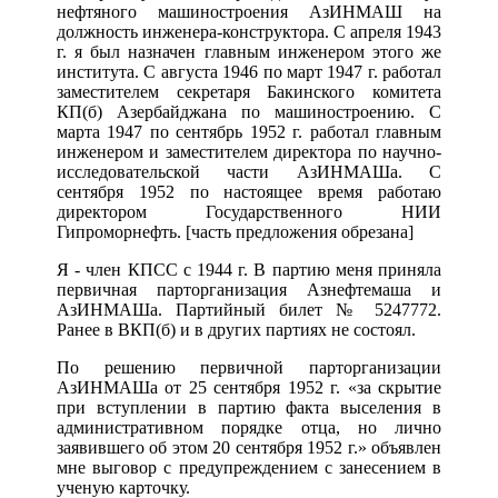
нефтяного машиностроения АзИНМАШ на
должность инженера-конструктора. С апреля 1943
г. я был назначен главным инженером этого же
института. С августа 1946 по март 1947 г. работал
заместителем секретаря Бакинского комитета
КП(б) Азербайджана по машиностроению. С
марта 1947 по сентябрь 1952 г. работал главным
инженером и заместителем директора по научно-
исследовательской части АзИНМАШа. С
сентября 1952 по настоящее время работаю
директором Государственного НИИ
Гипроморнефть. [часть предложения обрезана]
Я - член КПСС с 1944 г. В партию меня приняла
первичная парторганизация Азнефтемаша и
АзИНМАШа. Партийный билет № 5247772.
Ранее в ВКП(б) и в других партиях не состоял.
По решению первичной парторганизации
АзИНМАШа от 25 сентября 1952 г. «за скрытие
при вступлении в партию факта выселения в
административном порядке отца, но лично
заявившего об этом 20 сентября 1952 г.» объявлен
мне выговор с предупреждением с занесением в
ученую карточку.