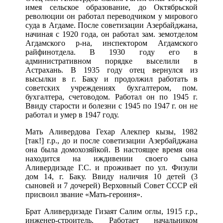
имея сельское образование, до Октябрьской
революции он работал переводчиком у мирового
суда в Агдаме. После советизации Азербайджана,
начиная с 1920 года, он работал зам. земотделом
Агдамского р-на, инспектором Агдамского
райфинотдела. В 1930 году его в
административном порядке выселили в
Астрахань. В 1935 году отец вернулся из
высылки в г. Баку и продолжил работать в
советских учреждениях бухгалтером, пом.
бухгалтера, счетоводом. Работал он по 1945 г.
Ввиду старости и болезни с 1945 по 1947 г. он не
работал и умер в 1947 году.
Мать Аливердова Гехар Алекпер кызы, 1982
[так!] г.р., до и после советизации Азербайджана
она была домохозяйкой. В настоящее время она
находится на иждивении своего сына
Аливердизаде Г.С. и проживает по ул. Физули
дом 14, г. Баку. Ввиду наличия 10 детей (3
сыновей и 7 дочерей) Верховный Совет СССР ей
присвоил звание «Мать-героиня».
Брат Аливердизаде Гизаят Салим оглы, 1915 г.р.,
инженер-строитель. Работает начальником