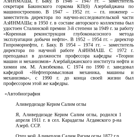
АзИНМАШа, г. Баку. В 1946 – 1947 гг. – заместитель
секретаря Бакинского горкома КП(б) Азербайджана по
машиностроению. В 1947 – 1952 гг. – гл. инженер –
заместитель директора по научно-исследовательской части
АзИНМАШа; в 1950 г. в составе авторского коллектива был
удостоен Сталинской премии 3-й степени за 1949 г. за работу
«Коренная реконструкция глубоконасосного метода
эксплуатации добычи нефти». В 1952 – 1954 гг. – директор
Гипроморнефти, г. Баку. В 1954 – 1974 гг. – заместитель
директора по научной работе АзИНМАШ. С 1972 г.
преподавал в должности профессора кафедры «Теории
машин и механизмов» Азербайджанского института нефти и
химии им. М. Азизбекова. С 1974 по 1990 г. заведовал
кафедрой «Нефтепромысловая механика, машины и
механизмы», с 1990 г. до конца своей жизни был
профессором этой же кафедры.
«Автобиография
Аливердизаде Керим Салим оглы
Я, Аливердизаде Керим Салим оглы, родился 1
апреля 1911 г. в сел. Карадаглы Агдамского р-на
Азерб. ССР.
Отец мой Аливердов Салим Рагим оглы 1872 г.р.,