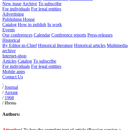
New issue
Archive
To subscribe
For individuals
For legal entities
Advertising
Publishing House
Catalog
How to publish
In work
Events
Our conferences
Calendar
Conference reports
Press-releases
Historical
By Editor-in-Chief
Historical literature
Historical articles
Multimedia
archive
Internet-shop
Articles
Catalog
To subscribe
For individuals
For legal entities
Mobile apps
Contact Us
/
Journal
/
Архив
/
1968
/
Июнь
Authors:
Attention!
To buy the complete text of article (Russian version a