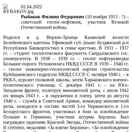
02.04.2022
Рыбаков Филипп Федорович
(10 ноября 1913 - ?) –
советский геолог-нефтяник, участник Великой
Отечественной войны.
Родился в д. Верхне-Троицк Казанской волости
Белебеевского кантона Уфимской губ. (ныне Буздянский р-н
Республики Башкортостан) в семье крестьян. В 1931 – 1937
гг. – студент геологического факультета Свердловского гос.
университета. В 1938 – 1939 гг. – геолог нефтеразведки
Большие пороги Ухтижемлага НКВД СССР. В 1939 – 1940 гг.
– геолог инженерно-геологической партии строительства
Куйбышевского гидроузла НКВД СССР. С октября 1940 г. – в
РККА, курсант полковой школы, затем Харьковского военно-
политического училища. С декабря 1941 г. – на Юго-
Западном фронте, политрук минометной роты, с июля 1942
по январь 1943 г. – в окружении и плену, затем до августа
1946 г. – служба в Советской Армии, командир минометной
роты, находился в составе частей 3-го Украинского и 1-го
Белорусского фронтов, участвовал в боях за освобождение
Польши и Германии, участник штурма Берлина. Был
награжден орденами Красной Звезды, Отечественной войны
II степени, медалями «За взятие Берлина», «За освобождение