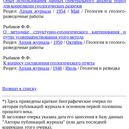
Опыт использования данных спектрального анализа пород
для корреляции геологических разрезов
Раздел:
Архив журнала
/
1954
/
Май
/ Геология и геолого-
разведочные работы
Рыбаков Ф.Ф.
О методике структурно-геологического картирования и
путях усовершенствования этого метода
Раздел:
Архив журнала
/
1950
/
Октябрь
/ Геология и геолого-
разведочные работы
Рыбаков Ф.Ф.
К вопросу составления геологического отчета
Раздел:
Архив журнала
/
1948
/
Июль
/ Геология и разведка
Возврат к списку
*) Здесь приведены краткие биографические очерки по
авторам публикаций журнала в основном первой половины
прошлого века.
В заголовке очерка указана дата его занесения в базу данных
"Авторы публикаций журнала" (или дата последней
коррекции этого очерка).