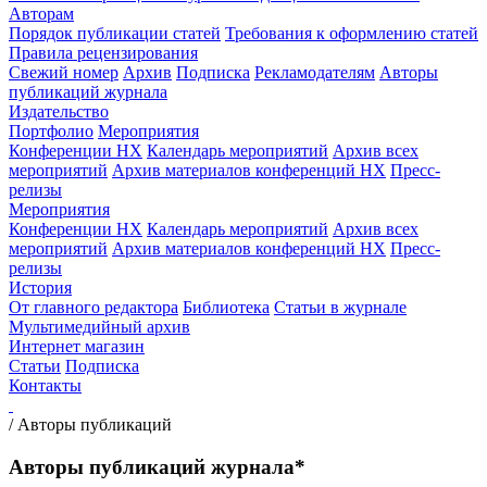
Авторам
Порядок публикации статей
Требования к оформлению статей
Правила рецензирования
Свежий номер
Архив
Подписка
Рекламодателям
Авторы
публикаций журнала
Издательство
Портфолио
Мероприятия
Конференции НХ
Календарь мероприятий
Архив всех
мероприятий
Архив материалов конференций НХ
Пресс-
релизы
Мероприятия
Конференции НХ
Календарь мероприятий
Архив всех
мероприятий
Архив материалов конференций НХ
Пресс-
релизы
История
От главного редактора
Библиотека
Статьи в журнале
Мультимедийный архив
Интернет магазин
Статьи
Подписка
Контакты
/
Авторы публикаций
Авторы публикаций журнала*