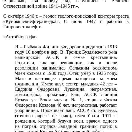
Варшавы», «За победу над Германией в Великой
Отечественной войне 1941–1945 гг.».
С октября 1946 г. – геолог геолого-поисковой конторы треста
«Куйбышевнефтеразведка». С июня 1947 г. работал в
Гипровостокнефти.
«Автобиография
Я – Рыбаков Филипп Федорович родился в 1913
году 10 ноября в дер. В. Троицк Буздянского р-на
Башкирской АССР, в семье крестьянина.
Родители, как до революции, так и после
революции занимались Сельским хозяйством.
Член колхоза с 1930 года. Отец умер в 1935 году.
Мать в настоящее время находится на моем
иждивении. Имею двух сестер: младшая 42 лет –
Евдокия Федоровна Луканина, неграмотная,
домохозяйка, проживает Баш. АССР, станция
Буздяк ул. Вокзальная д. № 1, старшая Фекла
Федоровна Козлова 46 лет, неграмотная, работает
уборщицей. Проживает Баш. АССР, ст. Буймазы,
(точного адреса не знаю), имел брата 1911 г.
рождения, который будучи воен. врачом одного
из погран. отрядов Западной границы погиб в
первые дни Великой Отечественной войны.