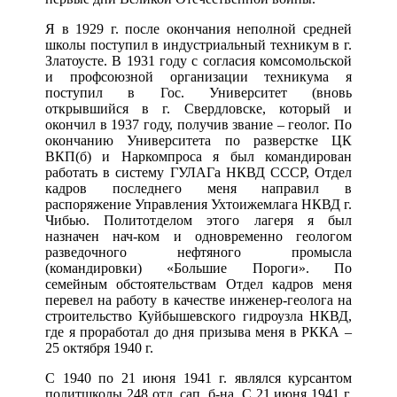
Я в 1929 г. после окончания неполной средней
школы поступил в индустриальный техникум в г.
Златоусте. В 1931 году с согласия комсомольской
и профсоюзной организации техникума я
поступил в Гос. Университет (вновь
открывшийся в г. Свердловске, который и
окончил в 1937 году, получив звание – геолог. По
окончанию Университета по разверстке ЦК
ВКП(б) и Наркомпроса я был командирован
работать в систему ГУЛАГа НКВД СССР, Отдел
кадров последнего меня направил в
распоряжение Управления Ухтоижемлага НКВД г.
Чибью. Политотделом этого лагеря я был
назначен нач-ком и одновременно геологом
разведочного нефтяного промысла
(командировки) «Большие Пороги». По
семейным обстоятельствам Отдел кадров меня
перевел на работу в качестве инженер-геолога на
строительство Куйбышевского гидроузла НКВД,
где я проработал до дня призыва меня в РККА –
25 октября 1940 г.
С 1940 по 21 июня 1941 г. являлся курсантом
политшколы 248 отд. сап. б-на. С 21 июня 1941 г.