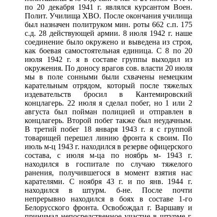
по 20 декабря 1941 г. являлся курсантом Воен.
Полит. Училища ХВО. После окончания училища
был назначен политруком мин. роты 662 с.п. 175
с.д. 28 действующей армии. 8 июля 1942 г. наше
соединение было окружено и выведена из строя,
как боевая самостоятельная единица. С 8 по 20
июля 1942 г. я в составе группы выходил из
окружения. По доносу врагов сов. власти 20 июля
мы в поле сонными были схвачены немецким
карательным отрядом, который после тяжелых
издевательств бросил в Кантемировский
концлагерь. 22 июля я сделал побег, но 1 или 2
августа был пойман полицией и отправлен в
концлагерь. Второй побег также был неудачным.
В третий побег 18 января 1943 г. я с группой
товарищей перешел линию фронта к своим. По
июль м-ц 1943 г. находился в резерве офицерского
состава, с июля м-ца по ноябрь м- 1943 г.
находился в госпитале по случаю тяжелого
ранения, получившегося в момент взятия нас
карателями. С ноября 43 г. и по янв. 1944 г.
находился в штурм. б-не. После почти
непрерывно находился в боях в составе 1-го
Белорусского фронта. Освобождал г. Варшаву и
принимал непосредственное участие в штурме г.