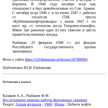
Берлина. В 1946 году октябре м-це как
специалист я был демобилизован из Сов. Армии.
С октября м-ца 1946 г. и по июнь 1947 г. работал
ст. геологом ГПК треста
«Куйбышевнефтеразведка» с июня 1947 г. по
наст. вр. ст. геологом ин-та Гипровостокнефть.
Имею три ранения одно из них тяжелое и шесть
правительственных наград.
Рыбаков, 25 февраля 1948 г.» (из фондов
Российского государственного архива
экономики).
Фото с сайта
https://1418museum.ru/heroes/26788966/
Подготовил Ю.В. Евдошенко
Публикации в журнале
Казаков А.А., Рыбаков Ф.Ф.
Исследование режима работы фонтанных скважин
Раздел:
Архив журнала
/
1968
/
Июнь
/ Добыча нефти