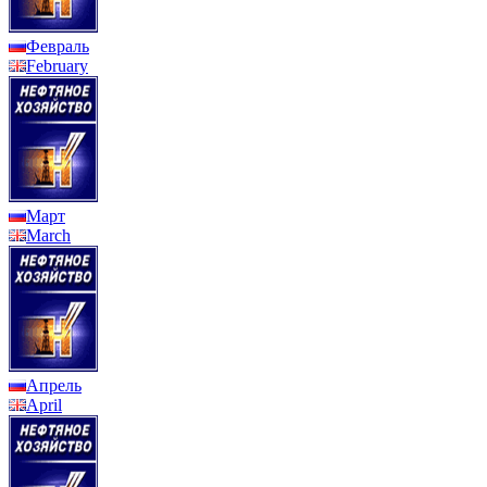
Февраль
February
Март
March
Апрель
April