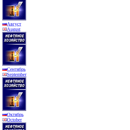
Август
August
Сентябрь
September
Октябрь
October