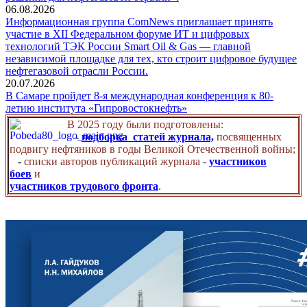
06.08.2026
Информационная группа ComNews приглашает принять
участие в XII Федеральном форуме ИТ и цифровых
технологий ТЭК России Smart Oil & Gas — главной
независимой площадке для тех, кто строит цифровое будущее
нефтегазовой отрасли России.
20.07.2026
В Самаре пройдет 8-я международная конференция к 80-
летию института «Гипровостокнефть»
В 2025 году были подготовлены:
-
подборка статей журнала,
посвященных
подвигу нефтяников в годы Великой Отечественной войны;
-
списки авторов публикаций журнала -
участников
боев
и
участников трудового фронта
.