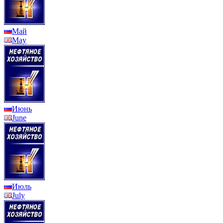
Май
May
Июнь
June
Июль
July