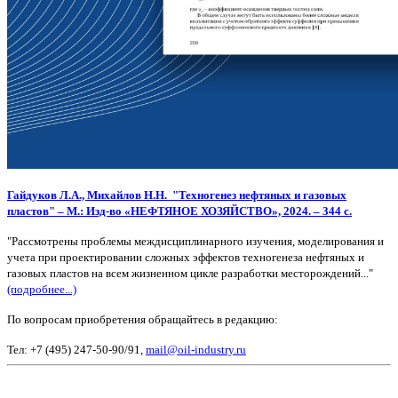
Гайдуков
Л.А.,
Михайлов
Н.Н. "
Техногенез нефтяных и газовых
пластов" –
М.: Изд-во «НЕФТЯНОЕ ХОЗЯЙСТВО», 2024. – 344 с.
"Рассмотрены проблемы междисциплинарного изучения, моделирования и
учета при проектировании сложных эффектов техногенеза нефтяных и
газовых пластов на всем жизненном цикле разработки месторождений..."
(подробнее...)
По вопросам приобретения обращайтесь в редакцию:
Тел: +7 (495) 247-50-90/91,
mail@oil-industry.ru