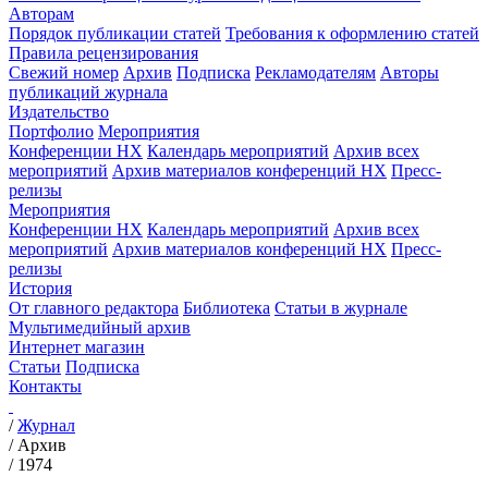
Авторам
Порядок публикации статей
Требования к оформлению статей
Правила рецензирования
Свежий номер
Архив
Подписка
Рекламодателям
Авторы
публикаций журнала
Издательство
Портфолио
Мероприятия
Конференции НХ
Календарь мероприятий
Архив всех
мероприятий
Архив материалов конференций НХ
Пресс-
релизы
Мероприятия
Конференции НХ
Календарь мероприятий
Архив всех
мероприятий
Архив материалов конференций НХ
Пресс-
релизы
История
От главного редактора
Библиотека
Статьи в журнале
Мультимедийный архив
Интернет магазин
Статьи
Подписка
Контакты
/
Журнал
/
Архив
/
1974