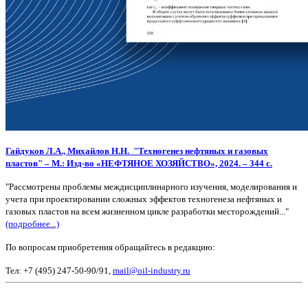
Гайдуков
Л.А.,
Михайлов
Н.Н. "
Техногенез нефтяных и газовых
пластов" –
М.: Изд-во «НЕФТЯНОЕ ХОЗЯЙСТВО», 2024. – 344 с.
"Рассмотрены проблемы междисциплинарного изучения, моделирования и
учета при проектировании сложных эффектов техногенеза нефтяных и
газовых пластов на всем жизненном цикле разработки месторождений..."
(подробнее...)
По вопросам приобретения обращайтесь в редакцию:
Тел: +7 (495) 247-50-90/91,
mail@oil-industry.ru