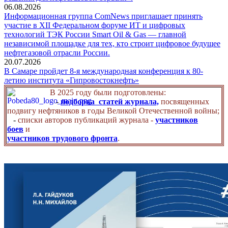
06.08.2026
Информационная группа ComNews приглашает принять
участие в XII Федеральном форуме ИТ и цифровых
технологий ТЭК России Smart Oil & Gas — главной
независимой площадке для тех, кто строит цифровое будущее
нефтегазовой отрасли России.
20.07.2026
В Самаре пройдет 8-я международная конференция к 80-
летию института «Гипровостокнефть»
В 2025 году были подготовлены:
-
подборка статей журнала,
посвященных
подвигу нефтяников в годы Великой Отечественной войны;
-
списки авторов публикаций журнала -
участников
боев
и
участников трудового фронта
.