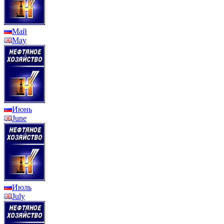
Май
May
Июнь
June
Июль
July