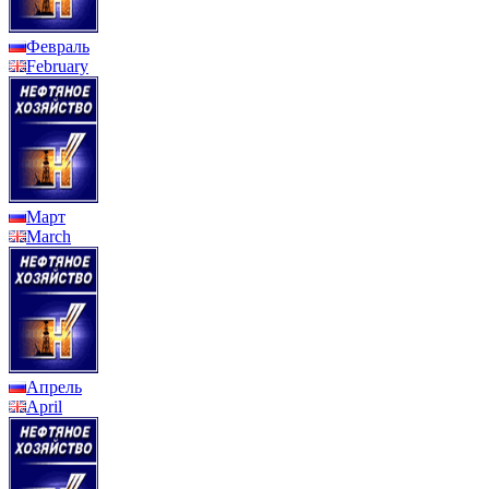
Февраль
February
Март
March
Апрель
April