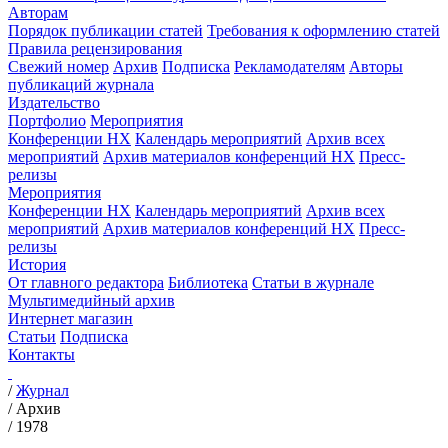
Авторам
Порядок публикации статей
Требования к оформлению статей
Правила рецензирования
Свежий номер
Архив
Подписка
Рекламодателям
Авторы
публикаций журнала
Издательство
Портфолио
Мероприятия
Конференции НХ
Календарь мероприятий
Архив всех
мероприятий
Архив материалов конференций НХ
Пресс-
релизы
Мероприятия
Конференции НХ
Календарь мероприятий
Архив всех
мероприятий
Архив материалов конференций НХ
Пресс-
релизы
История
От главного редактора
Библиотека
Статьи в журнале
Мультимедийный архив
Интернет магазин
Статьи
Подписка
Контакты
/
Журнал
/
Архив
/
1978