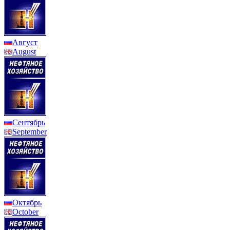
Август
August
Сентябрь
September
Октябрь
October