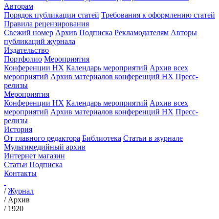
Авторам
Порядок публикации статей
Требования к оформлению статей
Правила рецензирования
Свежий номер
Архив
Подписка
Рекламодателям
Авторы
публикаций журнала
Издательство
Портфолио
Мероприятия
Конференции НХ
Календарь мероприятий
Архив всех
мероприятий
Архив материалов конференций НХ
Пресс-
релизы
Мероприятия
Конференции НХ
Календарь мероприятий
Архив всех
мероприятий
Архив материалов конференций НХ
Пресс-
релизы
История
От главного редактора
Библиотека
Статьи в журнале
Мультимедийный архив
Интернет магазин
Статьи
Подписка
Контакты
/
Журнал
/
Архив
/
1920