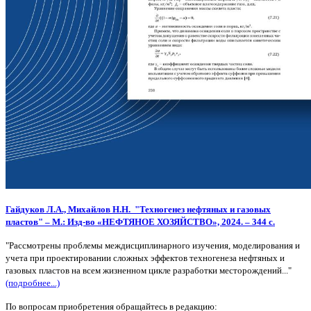
Гайдуков
Л.А.,
Михайлов
Н.Н. "
Техногенез нефтяных и газовых
пластов" –
М.: Изд-во «НЕФТЯНОЕ ХОЗЯЙСТВО», 2024. – 344 с.
"Рассмотрены проблемы междисциплинарного изучения, моделирования и
учета при проектировании сложных эффектов техногенеза нефтяных и
газовых пластов на всем жизненном цикле разработки месторождений..."
(подробнее...)
По вопросам приобретения обращайтесь в редакцию: