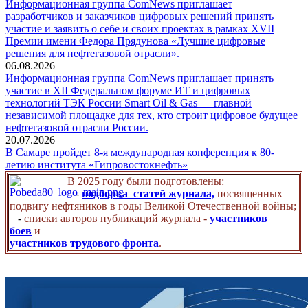
Информационная группа ComNews приглашает
разработчиков и заказчиков цифровых решений принять
участие и заявить о себе и своих проектах в рамках XVII
Премии имени Федора Прядунова «Лучшие цифровые
решения для нефтегазовой отрасли».
06.08.2026
Информационная группа ComNews приглашает принять
участие в XII Федеральном форуме ИТ и цифровых
технологий ТЭК России Smart Oil & Gas — главной
независимой площадке для тех, кто строит цифровое будущее
нефтегазовой отрасли России.
20.07.2026
В Самаре пройдет 8-я международная конференция к 80-
летию института «Гипровостокнефть»
В 2025 году были подготовлены:
-
подборка статей журнала,
посвященных
подвигу нефтяников в годы Великой Отечественной войны;
-
списки авторов публикаций журнала -
участников
боев
и
участников трудового фронта
.