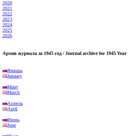
2020
2021
2022
2023
2024
2025
2026
Архив журнала за 1945 год / Journal archive for 1945 Year
Январь
January
Март
March
Апрель
April
Июнь
June