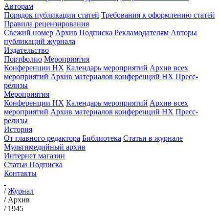
Авторам
Порядок публикации статей
Требования к оформлению статей
Правила рецензирования
Свежий номер
Архив
Подписка
Рекламодателям
Авторы
публикаций журнала
Издательство
Портфолио
Мероприятия
Конференции НХ
Календарь мероприятий
Архив всех
мероприятий
Архив материалов конференций НХ
Пресс-
релизы
Мероприятия
Конференции НХ
Календарь мероприятий
Архив всех
мероприятий
Архив материалов конференций НХ
Пресс-
релизы
История
От главного редактора
Библиотека
Статьи в журнале
Мультимедийный архив
Интернет магазин
Статьи
Подписка
Контакты
/
Журнал
/
Архив
/
1945