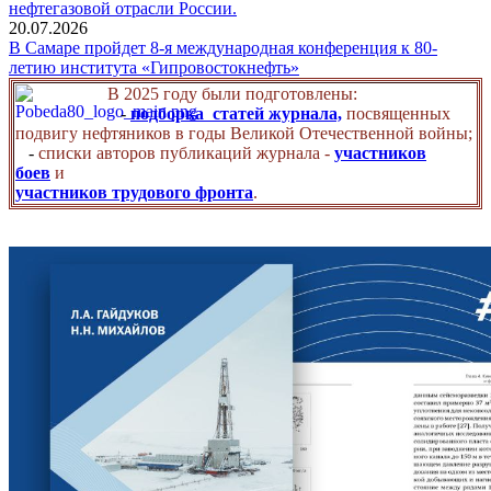
нефтегазовой отрасли России.
20.07.2026
В Самаре пройдет 8-я международная конференция к 80-
летию института «Гипровостокнефть»
В 2025 году были подготовлены:
-
подборка статей журнала,
посвященных
подвигу нефтяников в годы Великой Отечественной войны;
-
списки авторов публикаций журнала -
участников
боев
и
участников трудового фронта
.