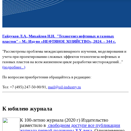
Гайдуков
Л.А.,
Михайлов
Н.Н. "
Техногенез нефтяных и газовых
пластов" –
М.: Изд-во «НЕФТЯНОЕ ХОЗЯЙСТВО», 2024. – 344 с.
"Рассмотрены проблемы междисциплинарного изучения, моделирования и
учета при проектировании сложных эффектов техногенеза нефтяных и
газовых пластов на всем жизненном цикле разработки месторождений..."
(подробнее...)
По вопросам приобретения обращайтесь в редакцию:
Тел: +7 (495) 247-50-90/91,
mail@oil-industry.ru
К юбилею журнала
К 100-летию журнала (2020 г) Издательство
разместило в
свободном доступе все публикации
журнала первой половины ХХ века
. Одновременно