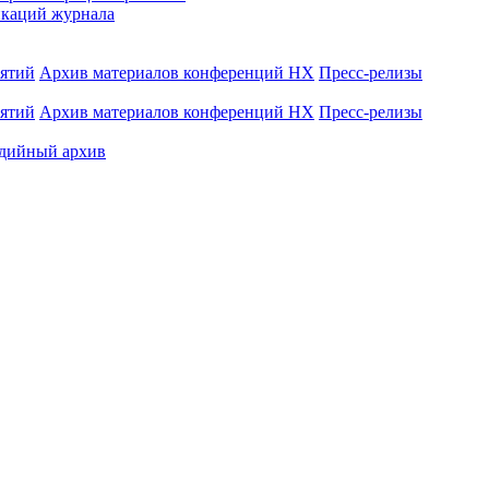
каций журнала
иятий
Архив материалов конференций НХ
Пресс-релизы
иятий
Архив материалов конференций НХ
Пресс-релизы
дийный архив