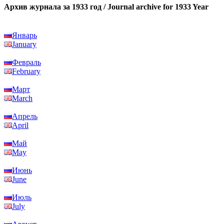
Архив журнала за 1933 год / Journal archive for 1933 Year
Январь
January
Февраль
February
Март
March
Апрель
April
Май
May
Июнь
June
Июль
July