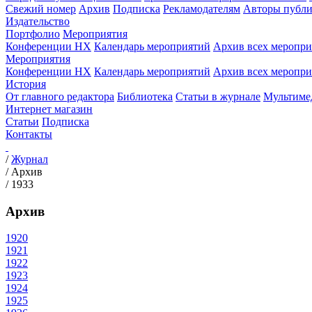
Свежий номер
Архив
Подписка
Рекламодателям
Авторы публи
Издательство
Портфолио
Мероприятия
Конференции НХ
Календарь мероприятий
Архив всех меропр
Мероприятия
Конференции НХ
Календарь мероприятий
Архив всех меропр
История
От главного редактора
Библиотека
Статьи в журнале
Мультиме
Интернет магазин
Статьи
Подписка
Контакты
/
Журнал
/
Архив
/
1933
Архив
1920
1921
1922
1923
1924
1925