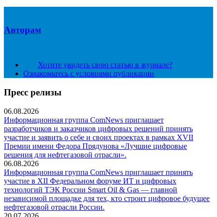
Авторам
Хотите увидеть свою статью в журнале?
Ознакомьтесь с условиями публикации
Пресс релизы
06.08.2026
Информационная группа ComNews приглашает
разработчиков и заказчиков цифровых решений принять
участие и заявить о себе и своих проектах в рамках XVII
Премии имени Федора Прядунова «Лучшие цифровые
решения для нефтегазовой отрасли».
06.08.2026
Информационная группа ComNews приглашает принять
участие в XII Федеральном форуме ИТ и цифровых
технологий ТЭК России Smart Oil & Gas — главной
независимой площадке для тех, кто строит цифровое будущее
нефтегазовой отрасли России.
20.07.2026