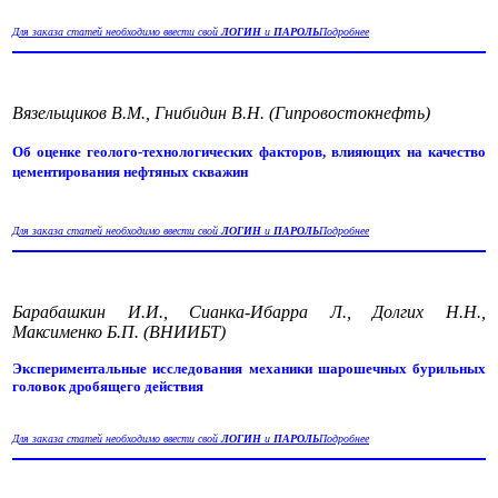
Для заказа статей необходимо ввести свой
ЛОГИН
и
ПАРОЛЬ
Подробнее
Вязельщиков В.М., Гнибидин В.Н. (Гипровостокнефть)
Об оценке геолого-технологических факторов, влияющих на качество
цементирования нефтяных скважин
Для заказа статей необходимо ввести свой
ЛОГИН
и
ПАРОЛЬ
Подробнее
Барабашкин И.И., Сианка-Ибарра Л., Долгих Н.Н.,
Максименко Б.П. (ВНИИБТ)
Экспериментальные исследования механики шарошечных бурильных
головок дробящего действия
Для заказа статей необходимо ввести свой
ЛОГИН
и
ПАРОЛЬ
Подробнее