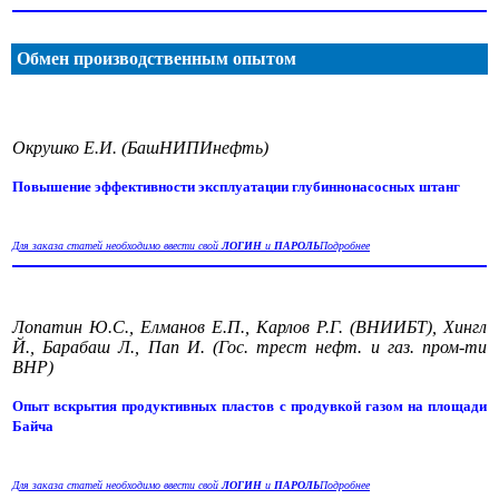
Обмен производственным опытом
Окрушко Е.И. (БашНИПИнефть)
Повышение эффективности эксплуатации глубиннонасосных штанг
Для заказа статей необходимо ввести свой
ЛОГИН
и
ПАРОЛЬ
Подробнее
Лопатин Ю.С., Елманов Е.П., Карлов Р.Г. (ВНИИБТ), Хингл
Й., Барабаш Л., Пап И. (Гос. трест нефт. и газ. пром-ти
ВНР)
Опыт вскрытия продуктивных пластов с продувкой газом на площади
Байча
Для заказа статей необходимо ввести свой
ЛОГИН
и
ПАРОЛЬ
Подробнее