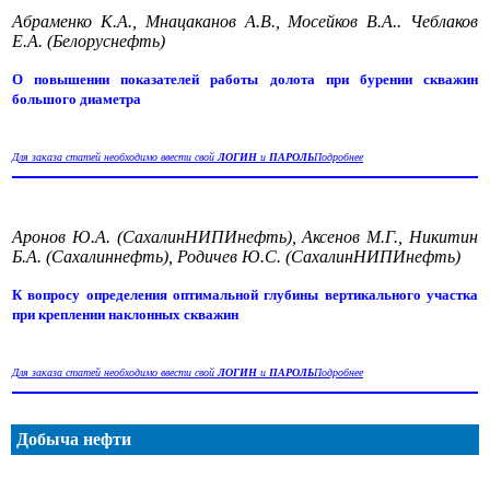
Абраменко К.А., Мнацаканов А.В., Мосейков В.А.. Чеблаков
Е.А. (Белоруснефть)
О повышении показателей работы долота при бурении скважин
большого диаметра
Для заказа статей необходимо ввести свой
ЛОГИН
и
ПАРОЛЬ
Подробнее
Аронов Ю.А. (СахалинНИПИнефть), Аксенов М.Г., Никитин
Б.А. (Сахалиннефть), Родичев Ю.С. (СахалинНИПИнефть)
К вопросу определения оптимальной глубины вертикального участка
при креплении наклонных скважин
Для заказа статей необходимо ввести свой
ЛОГИН
и
ПАРОЛЬ
Подробнее
Добыча нефти