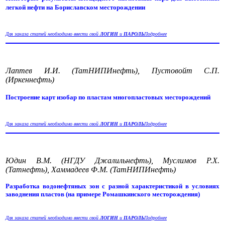
легкой нефти на Бориславском месторождении
Для заказа статей необходимо ввести свой
ЛОГИН
и
ПАРОЛЬ
Подробнее
Лаптев И.И. (ТатНИПИнефть), Пустовойт С.П.
(Иркеннефть)
Построение карт изобар по пластам многопластовых месторождений
Для заказа статей необходимо ввести свой
ЛОГИН
и
ПАРОЛЬ
Подробнее
Юдин В.М. (НГДУ Джалильнефть), Муслимов Р.Х.
(Татнефть), Хаммадеев Ф.М. (ТатНИПИнефть)
Разработка водонефтяных зон с разной характеристикой в условиях
заводнения пластов (на примере Ромашкинского месторождения)
Для заказа статей необходимо ввести свой
ЛОГИН
и
ПАРОЛЬ
Подробнее