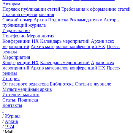
Авторам
Порядок публикации статей
Требования к оформлению статей
Правила рецензирования
Свежий номер
Архив
Подписка
Рекламодателям
Авторы
публикаций журнала
Издательство
Портфолио
Мероприятия
Конференции НХ
Календарь мероприятий
Архив всех
мероприятий
Архив материалов конференций НХ
Пресс-
релизы
Мероприятия
Конференции НХ
Календарь мероприятий
Архив всех
мероприятий
Архив материалов конференций НХ
Пресс-
релизы
История
От главного редактора
Библиотека
Статьи в журнале
Мультимедийный архив
Интернет магазин
Статьи
Подписка
Контакты
/
Журнал
/
Архив
/
1974
/
Май