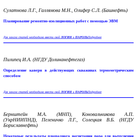
Сулатнова Л.Г., Галлямова М.Н., Олифер С.Л. (Башнефть)
Планирование ремонтно-изоляционных работ с помощью ЭВМ
Для заказа статей необходимо ввести свой
ЛОГИН
и
ПАРОЛЬ
Подробнее
Пилипец И.А. (НГДУ Долинанефтегаз)
Определение каверн в действующих скважинах термометрическим
способом
Для заказа статей необходимо ввести свой
ЛОГИН
и
ПАРОЛЬ
Подробнее
Бернштейн М.А. (МНП), Коновальчикова А.П.
(УкрНИИПНД), Пеленичко Л.Г., Солецкая В.Б. (НГДУ
Бориславнефть)
Некоторые результаты площадного нагнетания пара для вытеснения