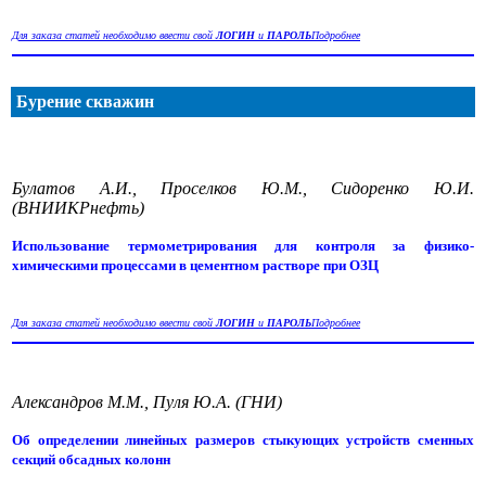
Для заказа статей необходимо ввести свой
ЛОГИН
и
ПАРОЛЬ
Подробнее
Бурение скважин
Булатов А.И., Проселков Ю.М., Сидоренко Ю.И.
(ВНИИКРнефть)
Использование термометрирования для контроля за физико-
химическими процессами в цементном растворе при ОЗЦ
Для заказа статей необходимо ввести свой
ЛОГИН
и
ПАРОЛЬ
Подробнее
Александров М.М., Пуля Ю.А. (ГНИ)
Об определении линейных размеров стыкующих устройств сменных
секций обсадных колонн