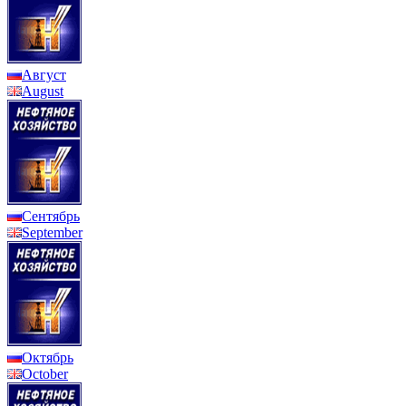
Август
August
Сентябрь
September
Октябрь
October