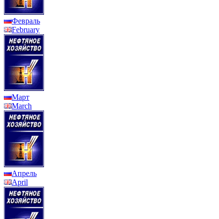
Февраль
February
Март
March
Апрель
April