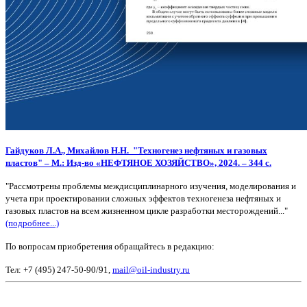
Гайдуков
Л.А.,
Михайлов
Н.Н. "
Техногенез нефтяных и газовых
пластов" –
М.: Изд-во «НЕФТЯНОЕ ХОЗЯЙСТВО», 2024. – 344 с.
"Рассмотрены проблемы междисциплинарного изучения, моделирования и
учета при проектировании сложных эффектов техногенеза нефтяных и
газовых пластов на всем жизненном цикле разработки месторождений..."
(подробнее...)
По вопросам приобретения обращайтесь в редакцию:
Тел: +7 (495) 247-50-90/91,
mail@oil-industry.ru