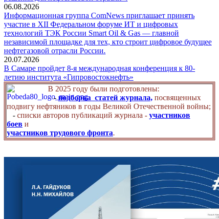
06.08.2026
Информационная группа ComNews приглашает принять
участие в XII Федеральном форуме ИТ и цифровых
технологий ТЭК России Smart Oil & Gas — главной
независимой площадке для тех, кто строит цифровое будущее
нефтегазовой отрасли России.
20.07.2026
В Самаре пройдет 8-я международная конференция к 80-
летию института «Гипровостокнефть»
В 2025 году были подготовлены:
-
подборка статей журнала,
посвященных
подвигу нефтяников в годы Великой Отечественной войны;
-
списки авторов публикаций журнала -
участников
боев
и
участников трудового фронта
.