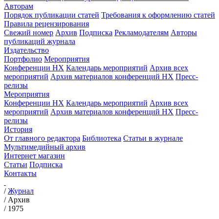
Авторам
Порядок публикации статей
Требования к оформлению статей
Правила рецензирования
Свежий номер
Архив
Подписка
Рекламодателям
Авторы
публикаций журнала
Издательство
Портфолио
Мероприятия
Конференции НХ
Календарь мероприятий
Архив всех
мероприятий
Архив материалов конференций НХ
Пресс-
релизы
Мероприятия
Конференции НХ
Календарь мероприятий
Архив всех
мероприятий
Архив материалов конференций НХ
Пресс-
релизы
История
От главного редактора
Библиотека
Статьи в журнале
Мультимедийный архив
Интернет магазин
Статьи
Подписка
Контакты
/
Журнал
/
Архив
/
1975