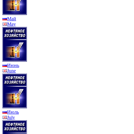
Май
May
Июнь
June
Июль
July