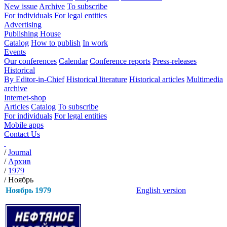
New issue
Archive
To subscribe
For individuals
For legal entities
Advertising
Publishing House
Catalog
How to publish
In work
Events
Our conferences
Calendar
Conference reports
Press-releases
Historical
By Editor-in-Chief
Historical literature
Historical articles
Multimedia
archive
Internet-shop
Articles
Catalog
To subscribe
For individuals
For legal entities
Mobile apps
Contact Us
/
Journal
/
Архив
/
1979
/
Ноябрь
Ноябрь 1979
English version