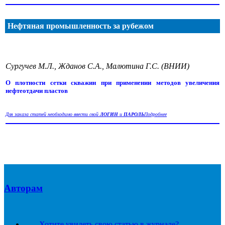
Нефтяная промышленность за рубежом
Сургучев М.Л., Жданов С.А., Малютина Г.С. (ВНИИ)
О плотности сетки скважин при применении методов увеличения
нефтеотдачи пластов
Для заказа статей необходимо ввести свой
ЛОГИН
и
ПАРОЛЬ
Подробнее
Авторам
Хотите увидеть свою статью в журнале?