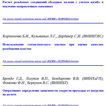
Расчет резьбовых соединений обсадных колонн с учетом изгиба в
наклонно-направленных скважинах
Для заказа статей необходимо ввести свой
ЛОГИН
и
ПАРОЛЬ
Подробнее
Кирпиченко Б.И., Кузьминых Л.Г., Дардикер С.И. (ВНИИГИС)
Использование статистического анализа при оценке качества
разобщения пластов
Для заказа статей необходимо ввести свой
ЛОГИН
и
ПАРОЛЬ
Подробнее
Бревдо Г.Д., Логунов В.П., Бондаренко В.В. (МИНХиГП),
Фоменко Ф.Н., Беркунов В.С. (ВНИИБТ)
Оперативное определение зависимости скорости проходки от нагрузки
на долото
Для заказа статей необходимо ввести свой
ЛОГИН
и
ПАРОЛЬ
Подробнее