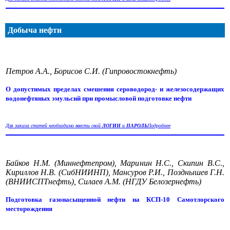
Добыча нефти
Петров А.А., Борисов С.И. (Гипровостокнефть)
О допустимых пределах смешения сероводород- и железосодержащих
водонефтяных эмульсий при промысловой подготовке нефти
Для заказа статей необходимо ввести свой
ЛОГИН
и
ПАРОЛЬ
Подробнее
Байков Н.М. (Миннефтепром), Маринин Н.С., Скипин В.С.,
Кириллов Н.В. (СибНИИНП), Мансуров Р.И., Позднышев Г.Н.
(ВНИИСПТнефть), Силаев А.М. (НГДУ Белозернефть)
Подготовка газонасыщенной нефти на КСП-10 Самотлорского
месторождения