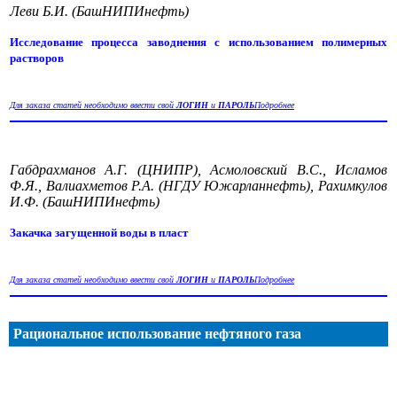
Леви Б.И. (БашНИПИнефть)
Исследование процесса заводнения с использованием полимерных
растворов
Для заказа статей необходимо ввести свой
ЛОГИН
и
ПАРОЛЬ
Подробнее
Габдрахманов А.Г. (ЦНИПР), Асмоловский В.С., Исламов
Ф.Я., Валиахметов Р.А. (НГДУ Южарланнефть), Рахимкулов
И.Ф. (БашНИПИнефть)
Закачка загущенной воды в пласт
Для заказа статей необходимо ввести свой
ЛОГИН
и
ПАРОЛЬ
Подробнее
Рациональное использование нефтяного газа