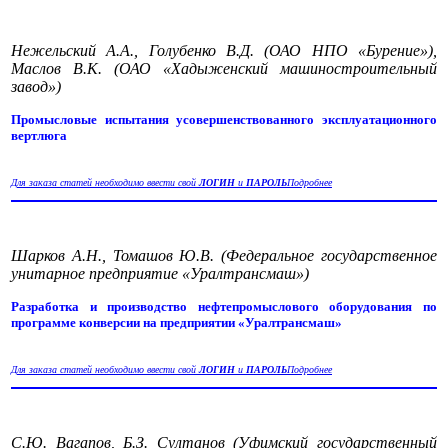
Нежельский А.А., Голубенко В.Д. (ОАО НПО «Бурение»),
Маслов В.К. (ОАО «Хадыженский машиностроительный
завод»)
Промысловые испытания усовершенствованного эксплуатационного
вертлюга
Для заказа статей необходимо ввести свой
ЛОГИН
и
ПАРОЛЬ
Подробнее
Шарков А.Н., Томашов Ю.В. (Федеральное государственное
унитарное предприятие «Уралтрансмаш»)
Разработка и производство нефтепромыслового оборудования по
программе конверсии на предприятии «Уралтрансмаш»
Для заказа статей необходимо ввести свой
ЛОГИН
и
ПАРОЛЬ
Подробнее
С.Ю. Вагапов, Б.З. Султанов (Уфимский государственный