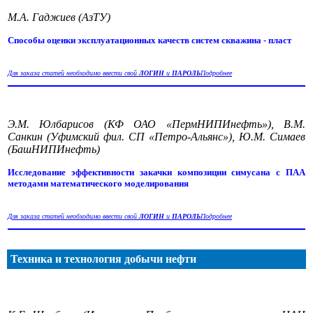
М.А. Гаджиев (АзТУ)
Способы оценки эксплуатационных качеств систем скважина - пласт
Для заказа статей необходимо ввести свой
ЛОГИН
и
ПАРОЛЬ
Подробнее
Э.М. Юлбарисов (КФ ОАО «ПермНИПИнефть»), В.М.
Санкин (Уфимский фил. СП «Петро-Альянс»), Ю.М. Симаев
(БашНИПИнефть)
Исследование эффективности закачки композиции симусана с ПАА
методами математического моделирования
Для заказа статей необходимо ввести свой
ЛОГИН
и
ПАРОЛЬ
Подробнее
Техника и технология добычи нефти