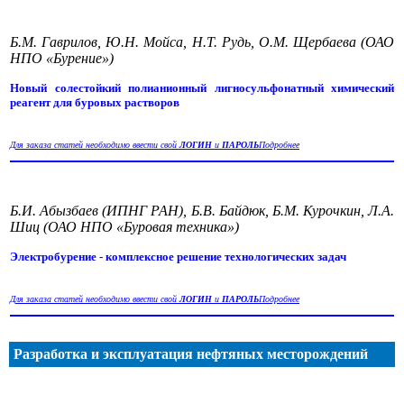
Б.М. Гаврилов, Ю.Н. Мойса, Н.Т. Рудь, О.М. Щербаева (ОАО
НПО «Бурение»)
Новый солестойкий полианионный лигносульфонатный химический
реагент для буровых растворов
Для заказа статей необходимо ввести свой
ЛОГИН
и
ПАРОЛЬ
Подробнее
Б.И. Абызбаев (ИПНГ РАН), Б.В. Байдюк, Б.М. Курочкин, Л.А.
Шиц (ОАО НПО «Буровая техника»)
Электробурение - комплексное решение технологических задач
Для заказа статей необходимо ввести свой
ЛОГИН
и
ПАРОЛЬ
Подробнее
Разработка и эксплуатация нефтяных месторождений