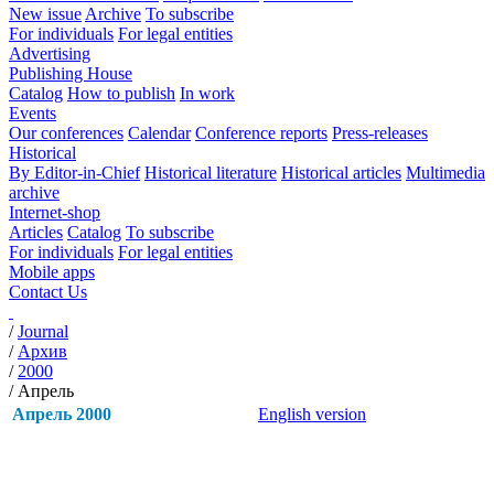
New issue
Archive
To subscribe
For individuals
For legal entities
Advertising
Publishing House
Catalog
How to publish
In work
Events
Our conferences
Calendar
Conference reports
Press-releases
Historical
By Editor-in-Chief
Historical literature
Historical articles
Multimedia
archive
Internet-shop
Articles
Catalog
To subscribe
For individuals
For legal entities
Mobile apps
Contact Us
/
Journal
/
Архив
/
2000
/
Апрель
Апрель 2000
English version