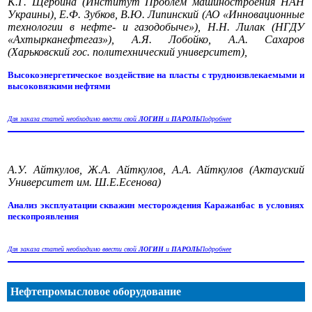
К.Г. Щербина (Институт Проблем машиностроения НАН
Украины), Е.Ф. Зубков, В.Ю. Липинский (АО «Инновационные
технологии в нефте- и газодобыче»), Н.Н. Лилак (НГДУ
«Ахтырканефтегаз»), А.Я. Лобойко, А.А. Сахаров
(Харьковский гос. политехнический университет),
Высокоэнергетическое воздействие на пласты с трудноизвлекаемыми и
высоковязкими нефтями
Для заказа статей необходимо ввести свой
ЛОГИН
и
ПАРОЛЬ
Подробнее
А.У. Айткулов, Ж.А. Айткулов, А.А. Айткулов (Актауский
Университет им. Ш.Е.Есенова)
Анализ эксплуатации скважин месторождения Каражанбас в условиях
пескопроявления
Для заказа статей необходимо ввести свой
ЛОГИН
и
ПАРОЛЬ
Подробнее
Нефтепромысловое оборудование