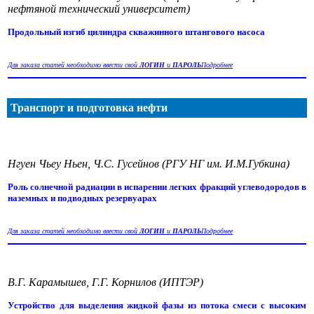
нефтяной технический университет)
Продольный изгиб цилиндра скважинного штангового насоса
Для заказа статей необходимо ввести свой
ЛОГИН
и
ПАРОЛЬ
Подробнее
Транспорт и подготовка нефти
Нгуен Чьеу Ньен, Ч.С. Гусейнов (РГУ НГ им. И.М.Губкина)
Роль солнечной радиации в испарении легких фракций углеводородов в
наземных и подводных резервуарах
Для заказа статей необходимо ввести свой
ЛОГИН
и
ПАРОЛЬ
Подробнее
В.Г. Карамышев, Г.Г. Корнилов (ИПТЭР)
Устройство для выделения жидкой фазы из потока смеси с высоким