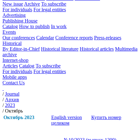
New issue
Archive
To subscribe
For individuals
For legal entities
Advertising
Publishing House
Catalog
How to publish
In work
Events
Our conferences
Calendar
Conference reports
Press-releases
Historical
By Editor-in-Chief
Historical literature
Historical articles
Multimedia
archive
Internet-shop
Articles
Catalog
To subscribe
For individuals
For legal entities
Mobile apps
Contact Us
/
Journal
/
Архив
/
2023
/
Октябрь
Октябрь 2023
English version
Купить номер
целиком
№10/2023 (выпуск 1200)