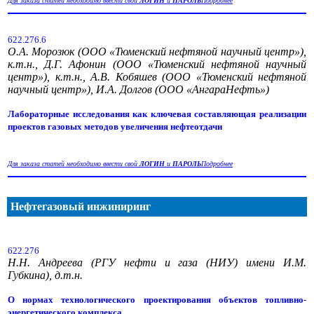
Для заказа статей необходимо ввести свой
ЛОГИН
и
ПАРОЛЬ
Подробнее
622.276.6
О.А. Морозюк (ООО «Тюменский нефтяной научный центр»),
к.т.н., Д.Г. Афонин (ООО «Тюменский нефтяной научный
центр»), к.т.н., А.В. Кобяшев (ООО «Тюменский нефтяной
научный центр»), И.А. Долгов (ООО «АнгараНефть»)
Лабораторные исследования как ключевая составляющая реализации
проектов газовых методов увеличения нефтеотдачи
Для заказа статей необходимо ввести свой
ЛОГИН
и
ПАРОЛЬ
Подробнее
Нефтегазовый инжиниринг
622.276
Н.Н. Андреева (РГУ нефти и газа (НИУ) имени И.М.
Губкина), д.т.н.
О нормах технологического проектирования объектов топливно-
энергетического комплекса