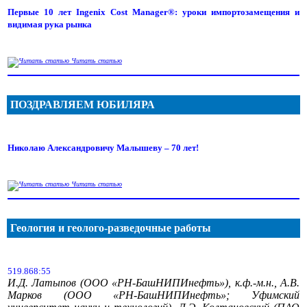
Первые 10 лет Ingenix Cost Manager®: уроки импортозамещения и
видимая рука рынка
Читать статью
ПОЗДРАВЛЯЕМ ЮБИЛЯРА
Николаю Александровичу Малышеву – 70 лет!
Читать статью
Геология и геолого-разведочные работы
519.868:55
И.Д. Латыпов (ООО «РН-БашНИПИнефть»), к.ф.-м.н., А.В.
Марков (ООО «РН-БашНИПИнефть»; Уфимский