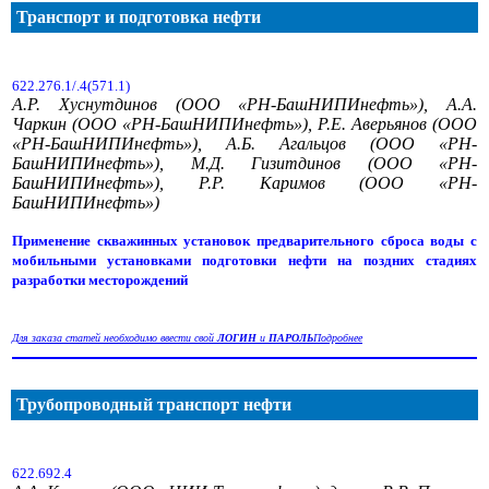
Транспорт и подготовка нефти
622.276.1/.4(571.1)
А.Р. Хуснутдинов (ООО «РН-БашНИПИнефть»), А.А.
Чаркин (ООО «РН-БашНИПИнефть»), Р.Е. Аверьянов (ООО
«РН-БашНИПИнефть»), А.Б. Агальцов (ООО «РН-
БашНИПИнефть»), М.Д. Гизитдинов (ООО «РН-
БашНИПИнефть»), Р.Р. Каримов (ООО «РН-
БашНИПИнефть»)
Применение скважинных установок предварительного сброса воды с
мобильными установками подготовки нефти на поздних стадиях
разработки месторождений
Для заказа статей необходимо ввести свой
ЛОГИН
и
ПАРОЛЬ
Подробнее
Трубопроводный транспорт нефти
622.692.4