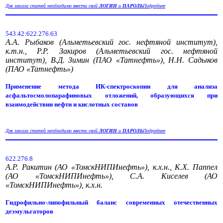
Для заказа статей необходимо ввести свой
ЛОГИН
и
ПАРОЛЬ
Подробнее
543.42:622.276.63
А.А. Рыбаков (Альметьевский гос. нефтяной институт),
к.т.н., Р.Р. Закиров (Альметьевский гос. нефтяной
институт), В.Д. Зимин (ПАО «Татнефть»), Н.Н. Садыков
(ПАО «Татнефть»)
Применение метода ИК-спектроскопии для анализа
асфальтосмолопарафиновых отложений, образующихся при
взаимодействии нефти и кислотных составов
Для заказа статей необходимо ввести свой
ЛОГИН
и
ПАРОЛЬ
Подробнее
622.276.8
А.Р. Ракитин (АО «ТомскНИПИнефть»), к.х.н., К.Х. Паппел
(АО «ТомскНИПИнефть»), С.А. Киселев (АО
«ТомскНИПИнефть»), к.х.н.
Гидрофильно-липофильный баланс современных отечественных
деэмульгаторов