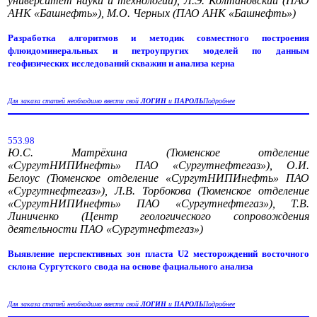
университет науки и технологий), Л.Э. Колтановский (ПАО
АНК «Башнефть»), М.О. Черных (ПАО АНК «Башнефть»)
Разработка алгоритмов и методик совместного построения
флюидоминеральных и петроупругих моделей по данным
геофизических исследований скважин и анализа керна
Для заказа статей необходимо ввести свой
ЛОГИН
и
ПАРОЛЬ
Подробнее
553.98
Ю.С. Матрёхина (Тюменское отделение
«СургутНИПИнефть» ПАО «Сургутнефтегаз»), О.И.
Белоус (Тюменское отделение «СургутНИПИнефть» ПАО
«Сургутнефтегаз»), Л.В. Торбокова (Тюменское отделение
«СургутНИПИнефть» ПАО «Сургутнефтегаз»), Т.В.
Линиченко (Центр геологического сопровождения
деятельности ПАО «Сургутнефтегаз»)
Выявление перспективных зон пласта U2 месторождений восточного
склона Сургутского свода на основе фациального анализа
Для заказа статей необходимо ввести свой
ЛОГИН
и
ПАРОЛЬ
Подробнее