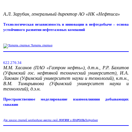
А.Л. Зарубин, генеральный директор АО «НК «Нефтиса»
Технологическая независимость и инновации в нефтедобыче – основа
устойчивого развития нефтегазовых компаний
Читать статью
622.276.34
М.М. Хасанов (ПАО «Газпром нефть»), д.т.н., Р.Р. Бахитов
(Уфимский гос. нефтяной технический университет), И.А.
Лакман (Уфимский университет науки и технологий), к.т.н.,
В.М. Тимирьянова (Уфимский университет науки и
технологий), д.э.н.
Пространственное моделирование взаимовлияния добывающих
скважин
Для заказа статей необходимо ввести свой
ЛОГИН
и
ПАРОЛЬ
Подробнее