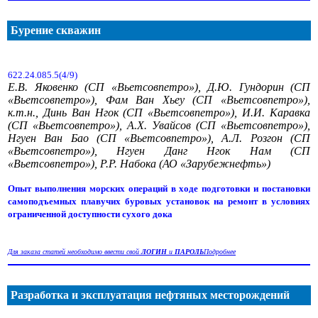
Бурение скважин
622.24.085.5(4/9)
Е.В. Яковенко (СП «Вьетсовпетро»), Д.Ю. Гундорин (СП
«Вьетсовпетро»), Фам Ван Хьеу (СП «Вьетсовпетро»),
к.т.н., Динь Ван Нгок (СП «Вьетсовпетро»), И.И. Каравка
(СП «Вьетсовпетро»), А.Х. Увайсов (СП «Вьетсовпетро»),
Нгуен Ван Бао (СП «Вьетсовпетро»), А.Л. Розгон (СП
«Вьетсовпетро»), Нгуен Данг Нгок Нам (СП
«Вьетсовпетро»), Р.Р. Набока (АО «Зарубежнефть»)
Опыт выполнения морских операций в ходе подготовки и постановки
самоподъемных плавучих буровых установок на ремонт в условиях
ограниченной доступности сухого дока
Для заказа статей необходимо ввести свой
ЛОГИН
и
ПАРОЛЬ
Подробнее
Разработка и эксплуатация нефтяных месторождений