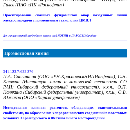
Гилев (ПАО «НК «Роснефть»)
Проектирование свайных фундаментов опор воздушных линий
электропередачи с применением технологии ЦМВЛ
Для заказа статей необходимо ввести свой
ЛОГИН
и
ПАРОЛЬ
Подробнее
Промысловая химия
541.123.7:622.276
П.А. Синьшинов (ООО «РН-КрасноярскНИПИнефть»), С.Н.
Калякин (Институт химии и химической технологии СО
РАН; Сибирский федеральный университет), к.х.н., О.П.
Калякина (Сибирский федеральный университет), к.х.н., О.В.
Южаков (ООО «Харампурнефтегаз»)
Исследование влияния реагентов, обладающих окислительными
свойствами, на образование хлорорганических соединений в пластовых
условиях Харампурского и Фестивального месторождений