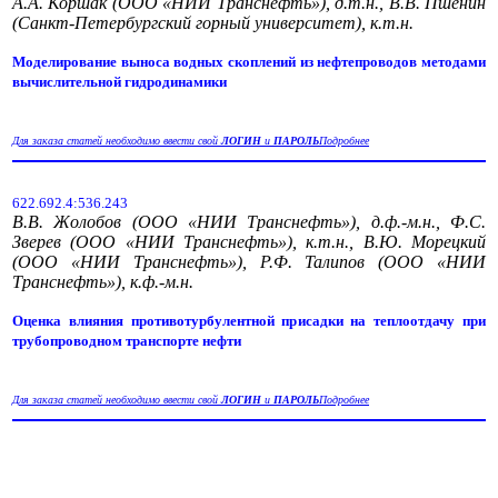
А.А. Коршак (ООО «НИИ Транснефть»), д.т.н., В.В. Пшенин
(Санкт-Петербургский горный университет), к.т.н.
Моделирование выноса водных скоплений из нефтепроводов методами
вычислительной гидродинамики
Для заказа статей необходимо ввести свой
ЛОГИН
и
ПАРОЛЬ
Подробнее
622.692.4:536.243
В.В. Жолобов (ООО «НИИ Транснефть»), д.ф.-м.н., Ф.С.
Зверев (ООО «НИИ Транснефть»), к.т.н., В.Ю. Морецкий
(ООО «НИИ Транснефть»), Р.Ф. Талипов (ООО «НИИ
Транснефть»), к.ф.-м.н.
Оценка влияния противотурбулентной присадки на теплоотдачу при
трубопроводном транспорте нефти
Для заказа статей необходимо ввести свой
ЛОГИН
и
ПАРОЛЬ
Подробнее