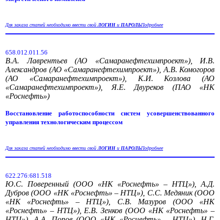
Для заказа статей необходимо ввести свой
ЛОГИН
и
ПАРОЛЬ
Подробнее
658.012.011.56
В.А. Лаврентьев (АО «Самаранефтехимпроект»), И.В.
Александров (АО «Самаранефтехимпроект»), А.В. Комогоров
(АО «Самаранефтехимпроект»), К.И. Козлова (АО
«Самаранефтехимпроект»), Я.Е. Двуреков (ПАО «НК
«Роснефть»)
Восстановление работоспособности систем усовершенствованного
управления технологическим процессом
Для заказа статей необходимо ввести свой
ЛОГИН
и
ПАРОЛЬ
Подробнее
622.276:681.518
Ю.С. Поверенный (ООО «НК «Роснефть» – НТЦ»), А.Д.
Дубров (ООО «НК «Роснефть» – НТЦ»), С.С. Медяник (ООО
«НК «Роснефть» – НТЦ»), С.В. Мазуров (ООО «НК
«Роснефть» – НТЦ»), Е.В. Зенков (ООО «НК «Роснефть» –
НТЦ»), А.А. Попов (ООО «НК «Роснефть» – НТЦ»), Н.Г.