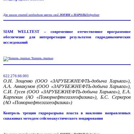
Для заказа статей необходимо ввести свой
ЛОГИН
и
ПАРОЛЬ
Подробнее
SIAM WELLTEST – современное отечественное программное
обеспечение для интерпретации результатов гидродинамических
исследований
Читать статью
622.276.66.001
О.Н. Зощенко (ООО «ЗАРУБЕЖНЕФТЬ-добыча Харьяга»),
А.А. Аввакумов (ООО «ЗАРУБЕЖНЕФТЬ-добыча Харьяга»),
С.И. Гусев (ООО «ЗАРУБЕЖНЕФТЬ-добыча Харьяга»), Е.А.
Карпекин (АО «Поморнефтегазгеофизика»), Б.С. Серкеров
(АО «Поморнефтегазгеофизика»)
Контроль трещин гидроразрыва пласта в наклонно направленных
скважинах методом сейсмоакустического зондирования