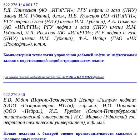
622.276.1/.4.001.57
Р.Д. Каневская (АО «ИГиРГИ»; РГУ нефти и газа (НИУ)
имени И.М. Губкина), д.т.н., П.В. Кузнецов (АО «ИГиРГИ»;
РГУ нефти и газа (НИУ) имени И.М. Губкина), А.А. Пименов
(АО «ИГиРГИ»; РГУ нефти и газа (НИУ) имени И.М.
Губкина), Л.Л. Рыжова (АО «ИГиРГИ»; РГУ нефти и газа
(НИУ) имени И.М. Губкина), Ф.А. Исбир (ПАО «НК
«Роснефть»), к.т.н.
Компьютерная технология управления добычей нефти из нефтегазовой
залежи с подстилающей водой в трещиноватом пласте
Для заказа статей необходимо ввести свой
ЛОГИН
и
ПАРОЛЬ
Подробнее
622.276.346
Е.В. Юдин (Научно-Технический Центр «Газпром нефти»
(ООО «Газпромнефть НТЦ»)), к.ф.-м.н., И.О. Порошин
(ООО «Недра»), И.Е. Груздев (Санкт-Петербургский
политехнический университет) Н.С. Марков (Уфимский гос.
нефтяной технический университет), к.ф.-м.н.
Новые подходы к быстрой оценке производительности скважин в
неоднородных пластах