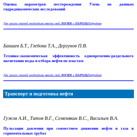
Оценка параметров месторождения Узень по данным
гидродинамических исследований
Для заказа статей необходимо ввести свой
ЛОГИН
и
ПАРОЛЬ
Подробнее
Баишев Б.Т., Глебова Т.А., Дергунов П.В.
Технико-экономическая эффективность одновременно-раздельного
нагнетания воды и отбора нефти по пластам
Для заказа статей необходимо ввести свой
ЛОГИН
и
ПАРОЛЬ
Подробнее
Транспорт и подготовка нефти
Гужов А.И., Титов В.Г., Семенякин В.С., Васильев В.А.
Пульсация давления при совместном движении нефти и газа в
горизонтальных трубах