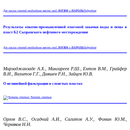
Для заказа статей необходимо ввести свой
ЛОГИН
и
ПАРОЛЬ
Подробнее
Результаты опытно-промышленной очаговой закачки воды и пены в
пласт Б2 Сызранского нефтяного месторождения
Для заказа статей необходимо ввести свой
ЛОГИН
и
ПАРОЛЬ
Подробнее
Мирзаджанзаде А.Х., Мингареев Р.Ш., Ентов В.М., Грайфер
В.И., Вахитов Г.Г., Дияшев Р.Н., Зайцев Ю.В.
О нелинейной фильтрации в слоистых пластах
Читать статью
Орлов В.С., Осадчий А.И., Сагитов А.У., Фомин Ю.М.,
Червяков Н.Н.