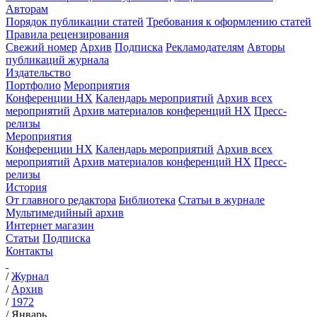
Авторам
Порядок публикации статей
Требования к оформлению статей
Правила рецензирования
Свежий номер
Архив
Подписка
Рекламодателям
Авторы
публикаций журнала
Издательство
Портфолио
Мероприятия
Конференции НХ
Календарь мероприятий
Архив всех
мероприятий
Архив материалов конференций НХ
Пресс-
релизы
Мероприятия
Конференции НХ
Календарь мероприятий
Архив всех
мероприятий
Архив материалов конференций НХ
Пресс-
релизы
История
От главного редактора
Библиотека
Статьи в журнале
Мультимедийный архив
Интернет магазин
Статьи
Подписка
Контакты
/
Журнал
/
Архив
/
1972
/
Январь