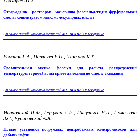
Бочкарев Ю.А.
Отверждение растворов мочевинно-формальдегидно-фурфурольной
смолы концентратом низкомолекулярных кислот
Для заказа статей необходимо ввести свой
ЛОГИН
и
ПАРОЛЬ
Подробнее
Романов Б.А., Павленко В.П., Шотиди К.Х.
Сравнительная оценка формул для расчета распределения
температуры горячей воды при ее движении по стволу скважины
Для заказа статей необходимо ввести свой
ЛОГИН
и
ПАРОЛЬ
Подробнее
Ивановский Н.Ф., Герцман Л.И., Никуличев Е.П., Помазкова
З.С., Чудиновский А.А.
Новые установки погружных центробежных электронасосов для
добычи нефти