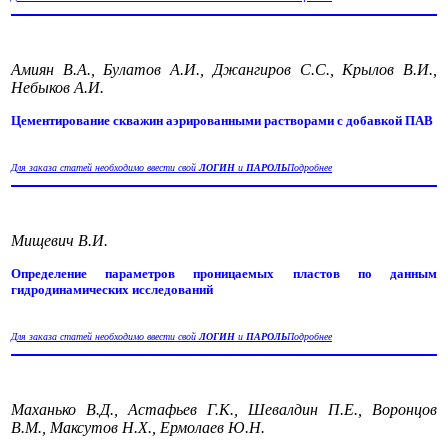
Амиян В.А., Булатов А.И., Джангиров С.С., Крылов В.И.,
Небыков А.И.
Цементирование скважин аэрированными растворами с добавкой ПАВ
Для заказа статей необходимо ввести свой
ЛОГИН
и
ПАРОЛЬ
Подробнее
Мищевич В.И.
Определение параметров проницаемых пластов по данным
гидродинамических исследований
Для заказа статей необходимо ввести свой
ЛОГИН
и
ПАРОЛЬ
Подробнее
Маханько В.Д., Астафьев Г.К., Шевалдин П.Е., Воронцов
В.М., Максутов Н.Х., Ермолаев Ю.Н.