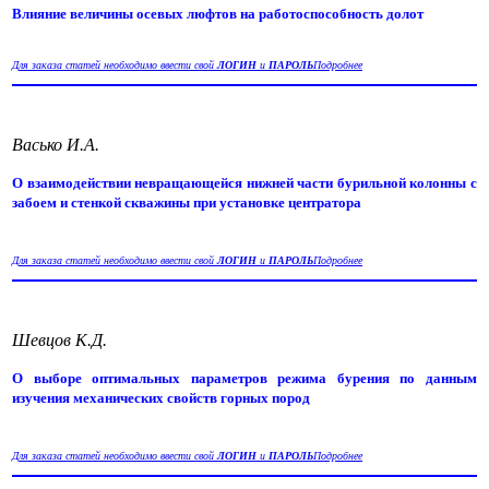
Влияние величины осевых люфтов на работоспособность долот
Для заказа статей необходимо ввести свой
ЛОГИН
и
ПАРОЛЬ
Подробнее
Васько И.А.
О взаимодействии невращающейся нижней части бурильной колонны с
забоем и стенкой скважины при установке центратора
Для заказа статей необходимо ввести свой
ЛОГИН
и
ПАРОЛЬ
Подробнее
Шевцов К.Д.
О выборе оптимальных параметров режима бурения по данным
изучения механических свойств горных пород
Для заказа статей необходимо ввести свой
ЛОГИН
и
ПАРОЛЬ
Подробнее