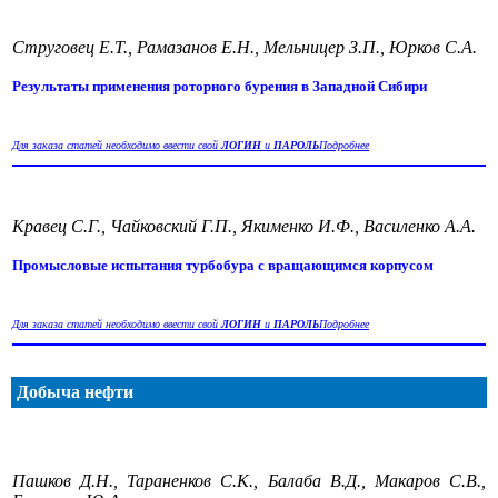
Струговец Е.Т., Рамазанов Е.Н., Мельницер З.П., Юрков С.А.
Результаты применения роторного бурения в Западной Сибири
Для заказа статей необходимо ввести свой
ЛОГИН
и
ПАРОЛЬ
Подробнее
Кравец С.Г., Чайковский Г.П., Якименко И.Ф., Василенко А.А.
Промысловые испытания турбобура с вращающимся корпусом
Для заказа статей необходимо ввести свой
ЛОГИН
и
ПАРОЛЬ
Подробнее
Добыча нефти
Пашков Д.Н., Тараненков С.К., Балаба В.Д., Макаров С.В.,