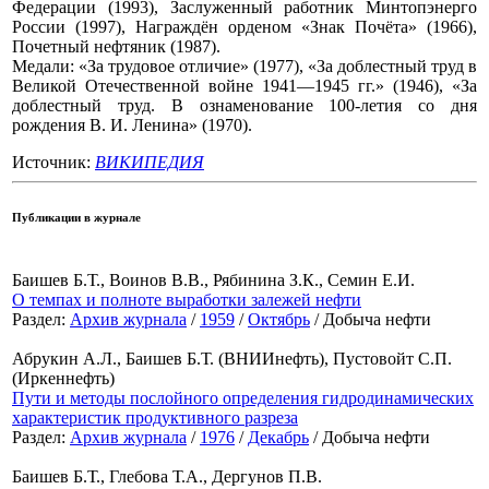
Федерации (1993), Заслуженный работник Минтопэнерго
России (1997), Награждён орденом «Знак Почёта» (1966),
Почетный нефтяник (1987).
Медали: «За трудовое отличие» (1977), «За доблестный труд в
Великой Отечественной войне 1941—1945 гг.» (1946), «За
доблестный труд. В ознаменование 100-летия со дня
рождения В. И. Ленина» (1970).
Источник:
ВИКИПЕДИЯ
Публикации в журнале
Баишев Б.Т., Воинов В.В., Рябинина З.К., Семин Е.И.
О темпах и полноте выработки залежей нефти
Раздел:
Архив журнала
/
1959
/
Октябрь
/ Добыча нефти
Абрукин А.Л., Баишев Б.Т. (ВНИИнефть), Пустовойт С.П.
(Иркеннефть)
Пути и методы послойного определения гидродинамических
характеристик продуктивного разреза
Раздел:
Архив журнала
/
1976
/
Декабрь
/ Добыча нефти
Баишев Б.Т., Глебова Т.А., Дергунов П.В.