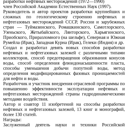
разработки нефтяных месторождений (1972—1990)
член Российской Академии Естественных Наук (1997).
Руководитель и автор проектов разработки крупнейших и
сложных по геологическому строению нефтяных и
нефтегазовых месторождений СССР, России и зарубежных
стран — Туймазинского, Ромашкинского, Самотлорского,
Узеньского, Жетыбайского, Лянторского, Харьягинского,
Приобского, Приразломного (на шельфе), Северная и Южная
Румейла (Ирак), Западная Курна (Ирак), Гелеки (Индия) и др.
Создал и разработал девять новых способов разработки
нефтяных и нефтегазовых залежей с различными типами
коллекторов, способ предотвращения образования конусов
воды, способ определения флюидонасышенности пласта,
способы уменьшения добычи попутной воды, метод
определения модифицированных фазовых проницаемостей
для нефти и воды.
Разработчик и участник внедрения отраслевой программы по
повышению эффективности эксплуатации нефтяных и
нефтегазовых месторождений страны гидродинамическими
методами воздействия.
Автор и соавтор 11 изобретений на способы разработки
нефтяных и нефтегазовых залежей, 13 книг и монографий,
более 130 статей.
Награды:
Заслуженный деятель науки и техники Российской