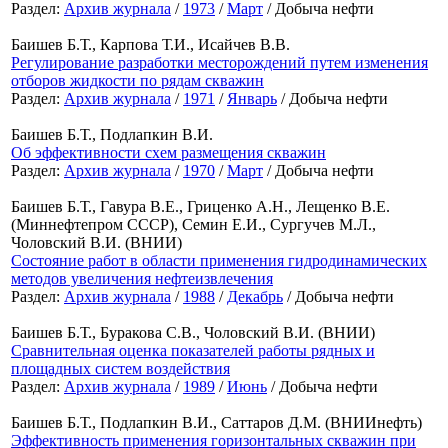
Раздел:
Архив журнала
/
1973
/
Март
/ Добыча нефти
Баишев Б.Т., Карпова Т.И., Исайчев В.В.
Регулирование разработки месторождений путем изменения
отборов жидкости по рядам скважин
Раздел:
Архив журнала
/
1971
/
Январь
/ Добыча нефти
Баишев Б.Т., Подлапкин В.И.
Об эффективности схем размещения скважин
Раздел:
Архив журнала
/
1970
/
Март
/ Добыча нефти
Баишев Б.Т., Гавура В.Е., Гриценко А.Н., Лещенко В.Е.
(Миннефтепром СССР), Семин Е.И., Сургучев М.Л.,
Чоловский В.И. (ВНИИ)
Состояние работ в области применения гидродинамических
методов увеличения нефтеизвлечения
Раздел:
Архив журнала
/
1988
/
Декабрь
/ Добыча нефти
Баишев Б.Т., Буракова С.В., Чоловский В.И. (ВНИИ)
Сравнительная оценка показателей работы рядных и
площадных систем воздействия
Раздел:
Архив журнала
/
1989
/
Июнь
/ Добыча нефти
Баишев Б.Т., Подлапкин В.И., Саттаров Д.М. (ВНИИнефть)
Эффективность применения горизонтальных скважин при