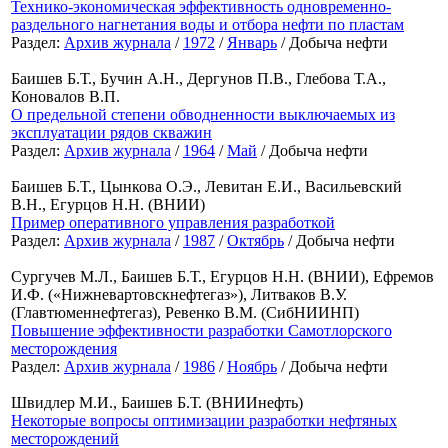
Технико-экономическая эффективность одновременно-
раздельного нагнетания воды и отбора нефти по пластам
Раздел:
Архив журнала
/
1972
/
Январь
/ Добыча нефти
Баишев Б.Т., Бучин А.Н., Дергунов П.В., Глебова Т.А.,
Коновалов В.П.
О предельной степени обводненности выключаемых из
эксплуатации рядов скважин
Раздел:
Архив журнала
/
1964
/
Май
/ Добыча нефти
Баишев Б.Т., Цынкова О.Э., Левитан Е.И., Васильевский
В.Н., Егурцов Н.Н. (ВНИИ)
Пример оперативного управления разработкой
Раздел:
Архив журнала
/
1987
/
Октябрь
/ Добыча нефти
Сургучев М.Л., Баишев Б.Т., Егурцов Н.Н. (ВНИИ), Ефремов
И.Ф. («Нижневартовскнефтегаз»), Литваков В.У.
(Главтюменнефтегаз), Ревенко В.М. (СибНИИНП)
Повышение эффективности разработки Самотлорского
месторождения
Раздел:
Архив журнала
/
1986
/
Ноябрь
/ Добыча нефти
Швидлер М.И., Баишев Б.Т. (ВНИИнефть)
Некоторые вопросы оптимизации разработки нефтяных
месторождений