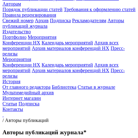
Авторам
Порядок публикации статей
Требования к оформлению статей
Правила рецензирования
Свежий номер
Архив
Подписка
Рекламодателям
Авторы
публикаций журнала
Издательство
Портфолио
Мероприятия
Конференции НХ
Календарь мероприятий
Архив всех
мероприятий
Архив материалов конференций НХ
Пресс-
релизы
Мероприятия
Конференции НХ
Календарь мероприятий
Архив всех
мероприятий
Архив материалов конференций НХ
Пресс-
релизы
История
От главного редактора
Библиотека
Статьи в журнале
Мультимедийный архив
Интернет магазин
Статьи
Подписка
Контакты
/
Авторы публикаций
Авторы публикаций журнала*