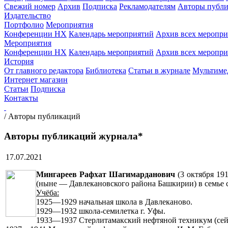
Свежий номер
Архив
Подписка
Рекламодателям
Авторы публи
Издательство
Портфолио
Мероприятия
Конференции НХ
Календарь мероприятий
Архив всех меропр
Мероприятия
Конференции НХ
Календарь мероприятий
Архив всех меропр
История
От главного редактора
Библиотека
Статьи в журнале
Мультиме
Интернет магазин
Статьи
Подписка
Контакты
/
Авторы публикаций
Авторы публикаций журнала*
17.07.2021
Мингареев Рафхат Шагимарданович
(3 октября 19
(ныне — Давлекановского района Башкирии) в семье 
Учёба:
1925—1929 начальная школа в Давлеканово.
1929—1932 школа-семилетка г. Уфы.
1933—1937 Стерлитамакский нефтяной техникум (сей