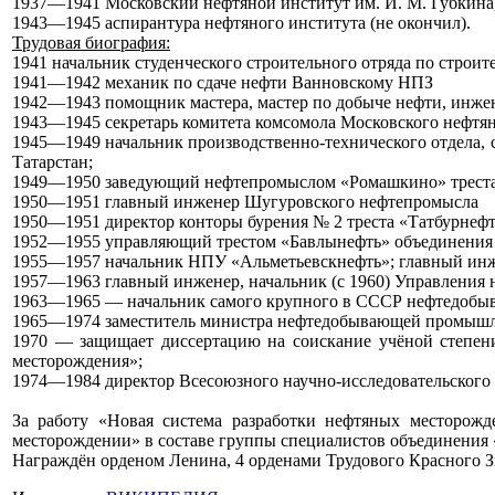
1937—1941 Московский нефтяной институт им. И. М. Губкин
1943—1945 аспирантура нефтяного института (не окончил).
Трудовая биография:
1941 начальник студенческого строительного отряда по строи
1941—1942 механик по сдаче нефти Ванновскому НПЗ
1942—1943 помощник мастера, мастер по добыче нефти, инж
1943—1945 секретарь комитета комсомола Московского нефтян
1945—1949 начальник производственно-технического отдела,
Татарстан;
1949—1950 заведующий нефтепромыслом «Ромашкино» треста
1950—1951 главный инженер Шугуровского нефтепромысла
1950—1951 директор конторы бурения № 2 треста «Татбурнефт
1952—1955 управляющий трестом «Бавлынефть» объединения 
1955—1957 начальник НПУ «Альметьевскнефть»; главный инж
1957—1963 главный инженер, начальник (с 1960) Управления 
1963—1965 — начальник самого крупного в СССР нефтедобыва
1965—1974 заместитель министра нефтедобывающей промыш
1970 — защищает диссертацию на соискание учёной степени
месторождения»;
1974—1984 директор Всесоюзного научно-исследовательског
За работу «Новая система разработки нефтяных месторож
месторождении» в составе группы специалистов объединения
Награждён орденом Ленина, 4 орденами Трудового Красного З