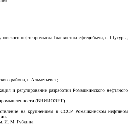
ию».
уровского нефтепромысла Главвостокнефтедобычи, с. Шугуры,
го района, г. Альметьевск;
кация и регулирование разработки Ромашкинского нефтяного
ой промышленности (ВНИИОЭНГ).
уществление на крупнейшем в СССР Ромашкинском нефтяном
мии.
. И. М. Губкина.