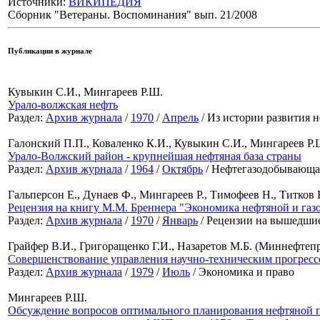
Источники:
ВИКИПЕДИЯ
Сборник "Ветераны. Воспоминания" вып. 21/2008
Публикации в журнале
Кувыкин С.И., Мингареев Р.Ш.
Урало-волжская нефть
Раздел:
Архив журнала
/
1970
/
Апрель
/ Из истории развития
Галонский П.П., Коваленко К.И., Кувыкин С.И., Мингареев Р.
Урало-Волжский район - крупнейшая нефтяная база страны
Раздел:
Архив журнала
/
1964
/
Октябрь
/ Нефтегазодобывающа
Гальперсон Е., Дунаев Ф., Мингареев Р., Тимофеев Н., Титков 
Рецензия на книгу М.М. Бреннера "Экономика нефтяной и га
Раздел:
Архив журнала
/
1970
/
Январь
/ Рецензии на вышедши
Грайфер В.И., Григоращенко Г.И., Назаретов М.Б. (Миннефт
Совершенствование управления научно-техническим прогресс
Раздел:
Архив журнала
/
1979
/
Июль
/ Экономика и право
Мингареев Р.Ш.
Обсуждение вопросов оптимального планирования нефтяной пр