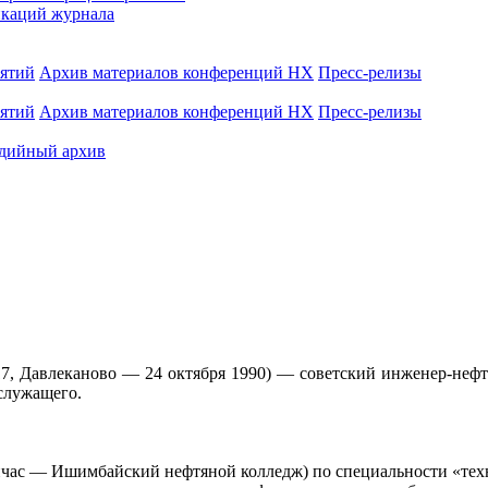
каций журнала
иятий
Архив материалов конференций НХ
Пресс-релизы
иятий
Архив материалов конференций НХ
Пресс-релизы
дийный архив
17, Давлеканово — 24 октября 1990) — советский инженер-нефт
служащего.
час — Ишимбайский нефтяной колледж) по специальности «техн