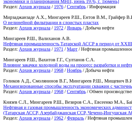
экономики и планирования МНП, июнь 1976, г. Тюмень]
Раздел:
Архив журнала
/
1976
/
Сентябрь
/ Информация
Мирзаджанзаде А.Х., Мингареев Р.Ш., Ентов В.М., Грайфер В.И
О нелинейной фильтрации в слоистых пластах
Раздел:
Архив журнала
/
1972
/
Январь
/ Добыча нефти
Мингареев Р.Ш., Валиханов А.В.
Нефтяная промышленность Татарской АССР в период от XXII
Раздел:
Архив журнала
/
1971
/
Март
/ Нефтяная промышленно
Мингареев Р.Ш., Вахитов Г.Г., Султанов С.А.
Влияние закачки холодной воды на процесс разработки и неф
Раздел:
Архив журнала
/
1968
/
Ноябрь
/ Добыча нефти
Голиков А.Д., Смолянинов В.Г., Мингареев Р.Ш., Мищевич В.И
Механизированные способы эксплуатации скважин с частичн
Раздел:
Архив журнала
/
1968
/
Сентябрь
/ Обмен производств
Князев С.Л., Мингареев Р.Ш., Везиров С.А., Евсеенко М.А., Б
Нефтяная и газовая промышленность экономических администр
(Татарская АССР, Азербайджанская ССР, Чечено-Ингушская А
Раздел:
Архив журнала
/
1962
/
Февраль
/ Нефтяная промышлен