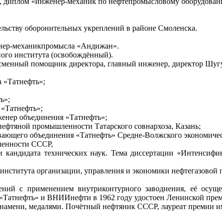
а, диплом «инженер-механик по нефтепромысловому оборудован
тельству оборонительных укреплений в районе Смоленска.
енер-механикпромысла «Андижан».
ого института (освобождённый).
 сменный помощник директора, главный инженер, директор Шуг
 «Татнефть»;
ь»;
«Татнефть»;
енер объединения «Татнефть»;
нефтяной промышленности Татарского совнархоза, Казань;
ющего объединения «Татнефть» Средне-Волжского экономическо
ленности СССР,
 кандидата технических наук. Тема диссертации «Интенсифи
о института организации, управления и экономики нефтегазов
дений с применением внутриконтурного заводнения, её ос
 «Татнефть» и ВНИИнефти в 1962 году удостоен Ленинской пре
намени, медалями. Почётный нефтяник СССР, лауреат премии им