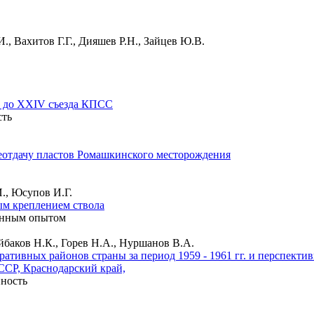
., Вахитов Г.Г., Дияшев Р.Н., Зайцев Ю.В.
I до XXIV съезда КПСС
сть
теотдачу пластов Ромашкинского месторождения
., Юсупов И.Г.
ым креплением ствола
енным опытом
айбаков Н.К., Горев Н.А., Нуршанов В.А.
ативных районов страны за период 1959 - 1961 гг. и перспекти
ССР, Краснодарский край,
ность