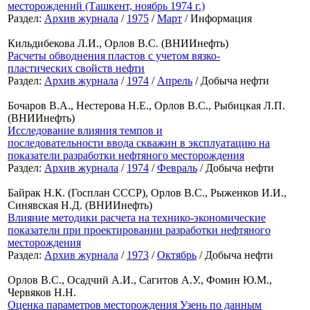
месторождений (Ташкент, ноябрь 1974 г.)
Раздел:
Архив журнала
/
1975
/
Март
/ Информация
Кильдибекова Л.И., Орлов В.С. (ВНИИнефть)
Расчеты обводнения пластов с учетом вязко-
пластических свойств нефти
Раздел:
Архив журнала
/
1974
/
Апрель
/ Добыча нефти
Бочаров В.А., Нестерова Н.Е., Орлов В.С., Рыбицкая Л.П.
(ВНИИнефть)
Исследование влияния темпов и
последовательности ввода скважин в эксплуатацию на
показатели разработки нефтяного месторождения
Раздел:
Архив журнала
/
1974
/
Февраль
/ Добыча нефти
Байрак Н.К. (Госплан СССР), Орлов В.С., Рыженков И.И.,
Синявская Н.Д. (ВНИИнефть)
Влияние методики расчета на технико-экономические
показатели при проектировании разработки нефтяного
месторождения
Раздел:
Архив журнала
/
1973
/
Октябрь
/ Добыча нефти
Орлов В.С., Осадчий А.И., Сагитов А.У., Фомин Ю.М.,
Червяков Н.Н.
Оценка параметров месторождения Узень по данным