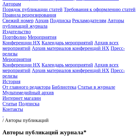
Авторам
Порядок публикации статей
Требования к оформлению статей
Правила рецензирования
Свежий номер
Архив
Подписка
Рекламодателям
Авторы
публикаций журнала
Издательство
Портфолио
Мероприятия
Конференции НХ
Календарь мероприятий
Архив всех
мероприятий
Архив материалов конференций НХ
Пресс-
релизы
Мероприятия
Конференции НХ
Календарь мероприятий
Архив всех
мероприятий
Архив материалов конференций НХ
Пресс-
релизы
История
От главного редактора
Библиотека
Статьи в журнале
Мультимедийный архив
Интернет магазин
Статьи
Подписка
Контакты
/
Авторы публикаций
Авторы публикаций журнала*