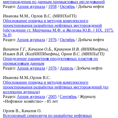
ме
с
торождения по данным промы
с
ло
в
ых и
с
следо
в
аний
Раздел:
Архив журнала
/
1958
/
Октябрь
/ Добыча нефти
Иванова М.М., Орлов В.С. (МИНХиГП)
Обоснование порядка и методов комплексного
проектирования разработки нефтяных месторождений
[обсуждение ст. Мирчинка М.Ф. и Желтова Ю.В. // НХ. 1975.
№ 8]
Раздел:
Архив журнала
/
1976
/
Октябрь
/ Добыча нефти
Вахитов Г.Г., Качалов О.Б., Крикунов Н.В. (ВНИИнефть),
Ильяев В.И. (КазНИПИнефть), Орлов В.С. (МИНХиГП)
Определение параметро
в
продукти
в
ных пла
с
то
в
по
промы
с
ло
в
ым данным
Раздел:
Архив журнала
/
1976
/
Апрель
/ Добыча нефти
Иванова М.М.,Орлов В.С.
Обоснование порядка и методов комплексного
проектирования разработки нефтяных месторождений (из
коллекции журнала)
Раздел:
Архив журнала
/
2005
/
Сентябрь
/ Журналу
«Нефтяное хозяйство» - 85 лет
Орлов В., Качалов О.
Всесоюзный симпозиум по разработке нефтяных