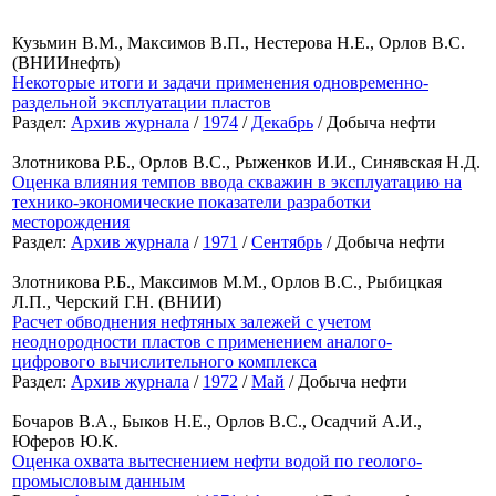
Кузьмин В.М., Максимов В.П., Нестерова Н.Е., Орлов В.С.
(ВНИИнефть)
Некоторые итоги и задачи применения одновременно-
раздельной эксплуатации пластов
Раздел:
Архив журнала
/
1974
/
Декабрь
/ Добыча нефти
Злотникова Р.Б., Орлов В.С., Рыженков И.И., Синявская Н.Д.
Оценка влияния темпов ввода скважин в эксплуатацию на
технико-экономические показатели разработки
месторождения
Раздел:
Архив журнала
/
1971
/
Сентябрь
/ Добыча нефти
Злотникова Р.Б., Максимов М.М., Орлов В.С., Рыбицкая
Л.П., Черский Г.Н. (ВНИИ)
Расчет обводнения нефтяных залежей с учетом
неоднородности пластов с применением аналого-
цифрового вычислительного комплекса
Раздел:
Архив журнала
/
1972
/
Май
/ Добыча нефти
Бочаров В.А., Быков Н.Е., Орлов В.С., Осадчий А.И.,
Юферов Ю.К.
Оценка охвата вытеснением нефти водой по геолого-
промысловым данным