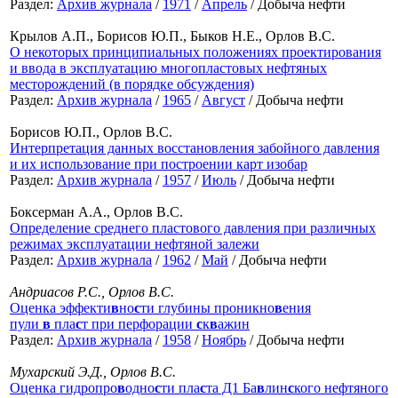
Раздел:
Архив журнала
/
1971
/
Апрель
/ Добыча нефти
Крылов А.П., Борисов Ю.П., Быков Н.Е., Орлов В.С.
О некоторых принципиальных положениях проектирования
и ввода в эксплуатацию многопластовых нефтяных
месторождений (в порядке обсуждения)
Раздел:
Архив журнала
/
1965
/
Август
/ Добыча нефти
Борисов Ю.П., Орлов В.С.
Интерпретация данных восстановления забойного давления
и их использование при построении карт изобар
Раздел:
Архив журнала
/
1957
/
Июль
/ Добыча нефти
Боксерман А.А., Орлов В.С.
Определение среднего пластового давления при различных
режимах эксплуатации нефтяной залежи
Раздел:
Архив журнала
/
1962
/
Май
/ Добыча нефти
Андриасов Р.С., Орлов В.С.
Оценка эффекти
в
но
с
ти глубины проникно
в
ения
пули
в
пла
с
т при перфорации
с
к
в
ажин
Раздел:
Архив журнала
/
1958
/
Ноябрь
/ Добыча нефти
Мухарский Э.Д., Орлов В.С.
Оценка гидропро
в
одно
с
ти пла
с
та Д1 Ба
в
лин
с
кого нефтяного