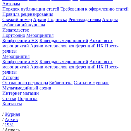
Авторам
Порядок публикации статей
Требования к оформлению статей
Правила рецензирования
Свежий номер
Архив
Подписка
Рекламодателям
Авторы
публикаций журнала
Издательство
Портфолио
Мероприятия
Конференции НХ
Календарь мероприятий
Архив всех
мероприятий
Архив материалов конференций НХ
Пресс-
релизы
Мероприятия
Конференции НХ
Календарь мероприятий
Архив всех
мероприятий
Архив материалов конференций НХ
Пресс-
релизы
История
От главного редактора
Библиотека
Статьи в журнале
Мультимедийный архив
Интернет магазин
Статьи
Подписка
Контакты
/
Журнал
/
Архив
/
1951
/
Апрель