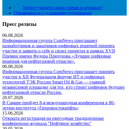
Хотите увидеть свою статью в журнале?
Ознакомьтесь с условиями публикации
Пресс релизы
06.08.2026
Информационная группа ComNews приглашает
разработчиков и заказчиков цифровых решений принять
участие и заявить о себе и своих проектах в рамках XVII
Премии имени Федора Прядунова «Лучшие цифровые
решения для нефтегазовой отрасли».
06.08.2026
Информационная группа ComNews приглашает принять
участие в XII Федеральном форуме ИТ и цифровых
технологий ТЭК России Smart Oil & Gas — главной
независимой площадке для тех, кто строит цифровое будущее
нефтегазовой отрасли России.
20.07.2026
В Самаре пройдет 8-я международная конференция к 80-
летию института «Гипровостокнефть»
15.06.2026
Открыта регистрация на ежегодные традиционные
конференции журнала "Нефтяное хозяйство"
20.05.2026