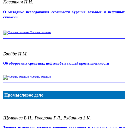
Касаткин Н.И.
О методике исследования сезонности бурения газовых и нефтяных
скважин
Читать статью
Бройде И.М.
Об оборотных средствах нефтедобывающей промышленности
Читать статью
Промысловое дело
Щелкачев В.Н., Говорова Г.Л., Рябинина З.К.
Законы изменения радиуса влияния скважины в условиях упругого