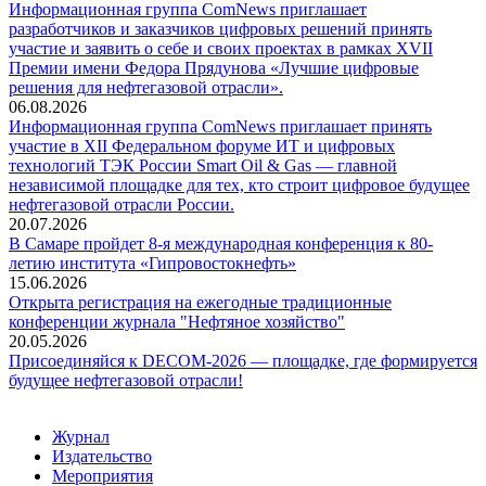
Информационная группа ComNews приглашает
разработчиков и заказчиков цифровых решений принять
участие и заявить о себе и своих проектах в рамках XVII
Премии имени Федора Прядунова «Лучшие цифровые
решения для нефтегазовой отрасли».
06.08.2026
Информационная группа ComNews приглашает принять
участие в XII Федеральном форуме ИТ и цифровых
технологий ТЭК России Smart Oil & Gas — главной
независимой площадке для тех, кто строит цифровое будущее
нефтегазовой отрасли России.
20.07.2026
В Самаре пройдет 8-я международная конференция к 80-
летию института «Гипровостокнефть»
15.06.2026
Открыта регистрация на ежегодные традиционные
конференции журнала "Нефтяное хозяйство"
20.05.2026
Присоединяйся к DECOM-2026 — площадке, где формируется
будущее нефтегазовой отрасли!
Журнал
Издательство
Мероприятия