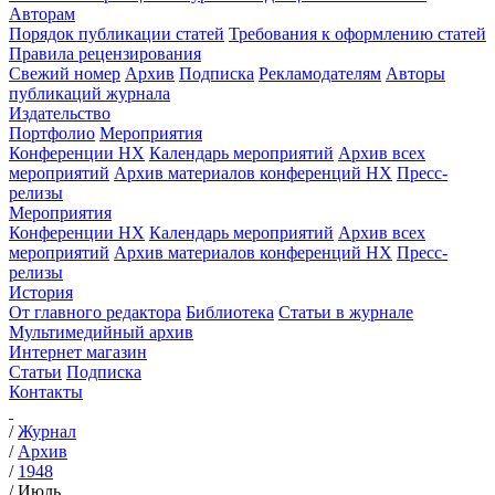
Авторам
Порядок публикации статей
Требования к оформлению статей
Правила рецензирования
Свежий номер
Архив
Подписка
Рекламодателям
Авторы
публикаций журнала
Издательство
Портфолио
Мероприятия
Конференции НХ
Календарь мероприятий
Архив всех
мероприятий
Архив материалов конференций НХ
Пресс-
релизы
Мероприятия
Конференции НХ
Календарь мероприятий
Архив всех
мероприятий
Архив материалов конференций НХ
Пресс-
релизы
История
От главного редактора
Библиотека
Статьи в журнале
Мультимедийный архив
Интернет магазин
Статьи
Подписка
Контакты
/
Журнал
/
Архив
/
1948
/
Июль