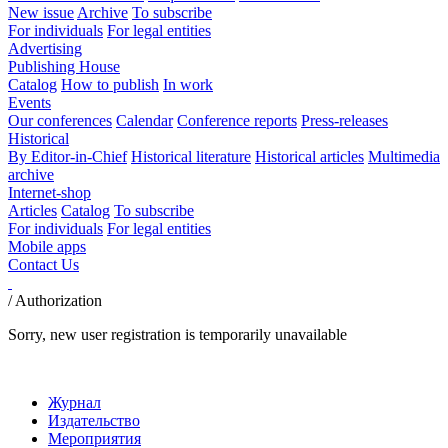
New issue
Archive
To subscribe
For individuals
For legal entities
Advertising
Publishing House
Catalog
How to publish
In work
Events
Our conferences
Calendar
Conference reports
Press-releases
Historical
By Editor-in-Chief
Historical literature
Historical articles
Multimedia
archive
Internet-shop
Articles
Catalog
To subscribe
For individuals
For legal entities
Mobile apps
Contact Us
/
Authorization
Sorry, new user registration is temporarily unavailable
Журнал
Издательство
Мероприятия