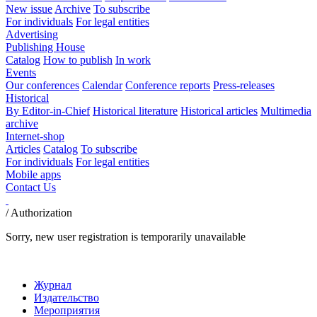
New issue
Archive
To subscribe
For individuals
For legal entities
Advertising
Publishing House
Catalog
How to publish
In work
Events
Our conferences
Calendar
Conference reports
Press-releases
Historical
By Editor-in-Chief
Historical literature
Historical articles
Multimedia
archive
Internet-shop
Articles
Catalog
To subscribe
For individuals
For legal entities
Mobile apps
Contact Us
/
Authorization
Sorry, new user registration is temporarily unavailable
Журнал
Издательство
Мероприятия