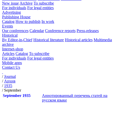
New issue
Archive
To subscribe
For individuals
For legal entities
Advertising
Publishing House
Catalog
How to publish
In work
Events
Our conferences
Calendar
Conference reports
Press-releases
Historical
By Editor-in-Chief
Historical literature
Historical articles
Multimedia
archive
Internet-shop
Articles
Catalog
To subscribe
For individuals
For legal entities
Mobile apps
Contact Us
/
Journal
/
Архив
/
1935
/
September
September 1935
Аннотированный перечень статей на
русском языке