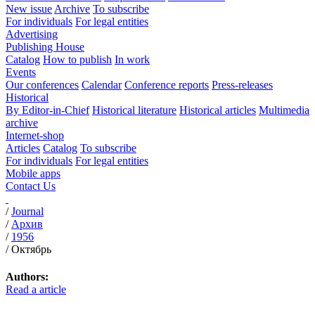
New issue
Archive
To subscribe
For individuals
For legal entities
Advertising
Publishing House
Catalog
How to publish
In work
Events
Our conferences
Calendar
Conference reports
Press-releases
Historical
By Editor-in-Chief
Historical literature
Historical articles
Multimedia
archive
Internet-shop
Articles
Catalog
To subscribe
For individuals
For legal entities
Mobile apps
Contact Us
/
Journal
/
Архив
/
1956
/
Октябрь
Authors:
Read a article