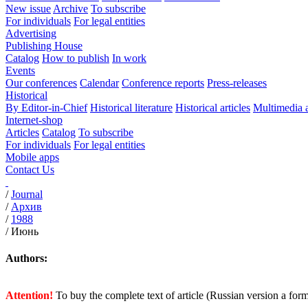
New issue
Archive
To subscribe
For individuals
For legal entities
Advertising
Publishing House
Catalog
How to publish
In work
Events
Our conferences
Calendar
Conference reports
Press-releases
Historical
By Editor-in-Chief
Historical literature
Historical articles
Multimedia 
Internet-shop
Articles
Catalog
To subscribe
For individuals
For legal entities
Mobile apps
Contact Us
/
Journal
/
Архив
/
1988
/
Июнь
Authors:
Attention!
To buy the complete text of article (Russian version a for