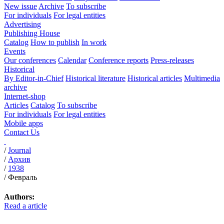
New issue
Archive
To subscribe
For individuals
For legal entities
Advertising
Publishing House
Catalog
How to publish
In work
Events
Our conferences
Calendar
Conference reports
Press-releases
Historical
By Editor-in-Chief
Historical literature
Historical articles
Multimedia
archive
Internet-shop
Articles
Catalog
To subscribe
For individuals
For legal entities
Mobile apps
Contact Us
/
Journal
/
Архив
/
1938
/
Февраль
Authors:
Read a article