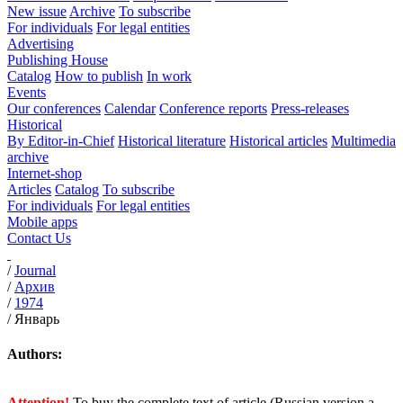
New issue
Archive
To subscribe
For individuals
For legal entities
Advertising
Publishing House
Catalog
How to publish
In work
Events
Our conferences
Calendar
Conference reports
Press-releases
Historical
By Editor-in-Chief
Historical literature
Historical articles
Multimedia
archive
Internet-shop
Articles
Catalog
To subscribe
For individuals
For legal entities
Mobile apps
Contact Us
/
Journal
/
Архив
/
1974
/
Январь
Authors:
Attention!
To buy the complete text of article (Russian version a