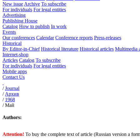
New issue
Archive
To subscribe
For individuals
For legal entities
Advertising
Publishing House
Catalog
How to publish
In work
Events
Our conferences
Calendar
Conference reports
Press-releases
Historical
By Editor-in-Chief
Historical literature
Historical articles
Multimedia 
Internet-shop
Articles
Catalog
To subscribe
For individuals
For legal entities
Mobile apps
Contact Us
/
Journal
/
Архив
/
1968
/
Май
Authors:
Attention!
To buy the complete text of article (Russian version a for