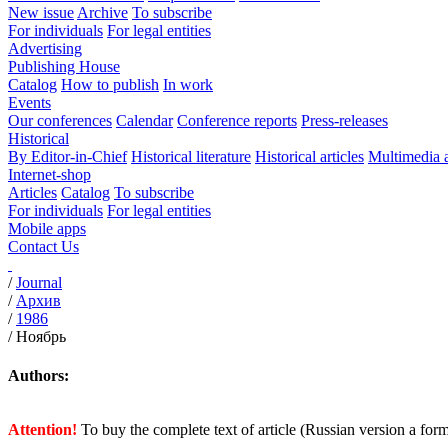
New issue
Archive
To subscribe
For individuals
For legal entities
Advertising
Publishing House
Catalog
How to publish
In work
Events
Our conferences
Calendar
Conference reports
Press-releases
Historical
By Editor-in-Chief
Historical literature
Historical articles
Multimedia 
Internet-shop
Articles
Catalog
To subscribe
For individuals
For legal entities
Mobile apps
Contact Us
/
Journal
/
Архив
/
1986
/
Ноябрь
Authors:
Attention!
To buy the complete text of article (Russian version a for