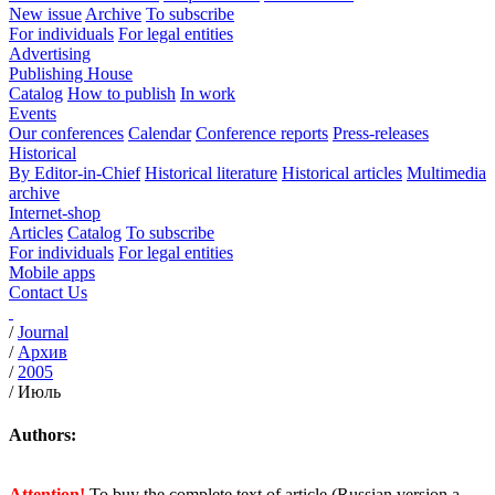
New issue
Archive
To subscribe
For individuals
For legal entities
Advertising
Publishing House
Catalog
How to publish
In work
Events
Our conferences
Calendar
Conference reports
Press-releases
Historical
By Editor-in-Chief
Historical literature
Historical articles
Multimedia
archive
Internet-shop
Articles
Catalog
To subscribe
For individuals
For legal entities
Mobile apps
Contact Us
/
Journal
/
Архив
/
2005
/
Июль
Authors:
Attention!
To buy the complete text of article (Russian version a