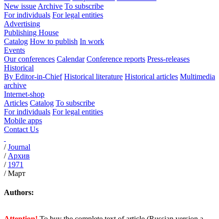
New issue
Archive
To subscribe
For individuals
For legal entities
Advertising
Publishing House
Catalog
How to publish
In work
Events
Our conferences
Calendar
Conference reports
Press-releases
Historical
By Editor-in-Chief
Historical literature
Historical articles
Multimedia
archive
Internet-shop
Articles
Catalog
To subscribe
For individuals
For legal entities
Mobile apps
Contact Us
/
Journal
/
Архив
/
1971
/
Март
Authors:
Attention!
To buy the complete text of article (Russian version a