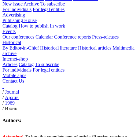
New issue
Archive
To subscribe
For individuals
For legal entities
Advertising
Publishing House
Catalog
How to publish
In work
Events
Our conferences
Calendar
Conference reports
Press-releases
Historical
By Editor-in-Chief
Historical literature
Historical articles
Multimedia
archive
Internet-shop
Articles
Catalog
To subscribe
For individuals
For legal entities
Mobile apps
Contact Us
/
Journal
/
Архив
/
1969
/
Июнь
Authors:
Attention!
To buy the complete text of article (Russian version a