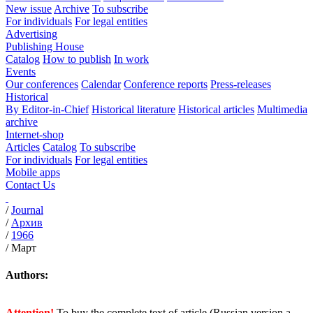
New issue
Archive
To subscribe
For individuals
For legal entities
Advertising
Publishing House
Catalog
How to publish
In work
Events
Our conferences
Calendar
Conference reports
Press-releases
Historical
By Editor-in-Chief
Historical literature
Historical articles
Multimedia
archive
Internet-shop
Articles
Catalog
To subscribe
For individuals
For legal entities
Mobile apps
Contact Us
/
Journal
/
Архив
/
1966
/
Март
Authors:
Attention!
To buy the complete text of article (Russian version a