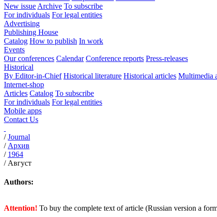
New issue
Archive
To subscribe
For individuals
For legal entities
Advertising
Publishing House
Catalog
How to publish
In work
Events
Our conferences
Calendar
Conference reports
Press-releases
Historical
By Editor-in-Chief
Historical literature
Historical articles
Multimedia 
Internet-shop
Articles
Catalog
To subscribe
For individuals
For legal entities
Mobile apps
Contact Us
/
Journal
/
Архив
/
1964
/
Август
Authors:
Attention!
To buy the complete text of article (Russian version a for