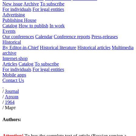
New issue
Archive
To subscribe
For individuals
For legal entities
Advertising
Publishing House
Catalog
How to publish
In work
Events
Our conferences
Calendar
Conference reports
Press-releases
Historical
By Editor-in-Chief
Historical literature
Historical articles
Multimedia
archive
Internet-shop
Articles
Catalog
To subscribe
For individuals
For legal entities
Mobile apps
Contact Us
/
Journal
/
Архив
/
1964
/
Март
Authors:
Attention!
To buy the complete text of article (Russian version a