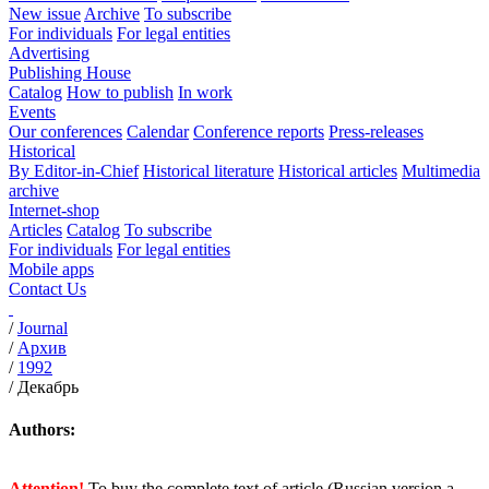
New issue
Archive
To subscribe
For individuals
For legal entities
Advertising
Publishing House
Catalog
How to publish
In work
Events
Our conferences
Calendar
Conference reports
Press-releases
Historical
By Editor-in-Chief
Historical literature
Historical articles
Multimedia
archive
Internet-shop
Articles
Catalog
To subscribe
For individuals
For legal entities
Mobile apps
Contact Us
/
Journal
/
Архив
/
1992
/
Декабрь
Authors:
Attention!
To buy the complete text of article (Russian version a