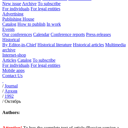
New issue
Archive
To subscribe
For individuals
For legal entities
Advertising
Publishing House
Catalog
How to publish
In work
Events
Our conferences
Calendar
Conference reports
Press-releases
Historical
By Editor-in-Chief
Historical literature
Historical articles
Multimedia
archive
Internet-shop
Articles
Catalog
To subscribe
For individuals
For legal entities
Mobile apps
Contact Us
/
Journal
/
Архив
/
1992
/
Октябрь
Authors:
Attention!
To buy the complete text of article (Russian version a