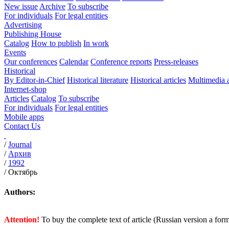
New issue
Archive
To subscribe
For individuals
For legal entities
Advertising
Publishing House
Catalog
How to publish
In work
Events
Our conferences
Calendar
Conference reports
Press-releases
Historical
By Editor-in-Chief
Historical literature
Historical articles
Multimedia 
Internet-shop
Articles
Catalog
To subscribe
For individuals
For legal entities
Mobile apps
Contact Us
/
Journal
/
Архив
/
1992
/
Октябрь
Authors:
Attention!
To buy the complete text of article (Russian version a for